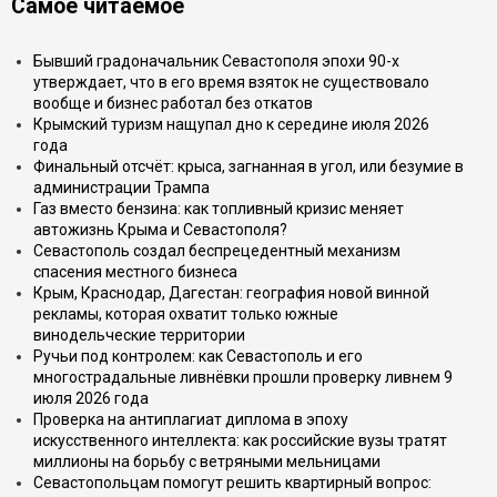
Самое читаемое
Бывший градоначальник Севастополя эпохи 90-х
утверждает, что в его время взяток не существовало
вообще и бизнес работал без откатов
Крымский туризм нащупал дно к середине июля 2026
года
Финальный отсчёт: крыса, загнанная в угол, или безумие в
администрации Трампа
Газ вместо бензина: как топливный кризис меняет
автожизнь Крыма и Севастополя?
Севастополь создал беспрецедентный механизм
спасения местного бизнеса
Крым, Краснодар, Дагестан: география новой винной
рекламы, которая охватит только южные
винодельческие территории
Ручьи под контролем: как Севастополь и его
многострадальные ливнёвки прошли проверку ливнем 9
июля 2026 года
Проверка на антиплагиат диплома в эпоху
искусственного интеллекта: как российские вузы тратят
миллионы на борьбу с ветряными мельницами
Севастопольцам помогут решить квартирный вопрос: