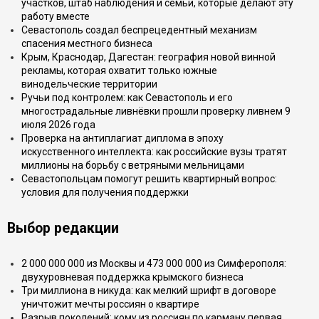
участков, штаб наблюдения и семьи, которые делают эту
работу вместе
Севастополь создал беспрецедентный механизм
спасения местного бизнеса
Крым, Краснодар, Дагестан: география новой винной
рекламы, которая охватит только южные
винодельческие территории
Ручьи под контролем: как Севастополь и его
многострадальные ливнёвки прошли проверку ливнем 9
июля 2026 года
Проверка на антиплагиат диплома в эпоху
искусственного интеллекта: как российские вузы тратят
миллионы на борьбу с ветряными мельницами
Севастопольцам помогут решить квартирный вопрос:
условия для получения поддержки
Выбор редакции
2 000 000 000 из Москвы и 473 000 000 из Симферополя:
двухуровневая поддержка крымского бизнеса
Три миллиона в никуда: как мелкий шрифт в договоре
уничтожит мечты россиян о квартире
Разрыв поколений: кому из россиян по карману первая