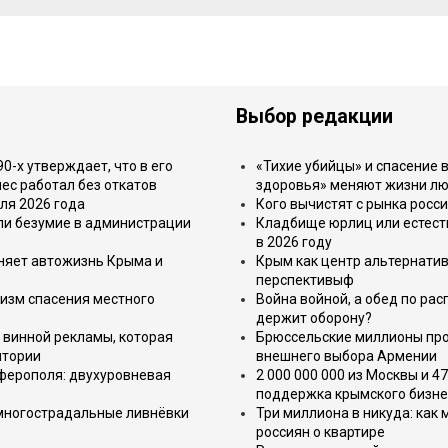
Выбор редакции
-х утверждает, что в его
«Тихие убийцы» и спасение в
ес работал без откатов
здоровья» меняют жизни л
ля 2026 года
Кого вычистят с рынка росс
или безумие в администрации
Кладбище юрлиц или естест
в 2026 году
еняет автожизнь Крыма и
Крым как центр альтернатив
перспективыф
изм спасения местного
Война войной, а обед по ра
держит оборону?
 винной рекламы, которая
Брюссельские миллионы про
итории
внешнего выбора Армении
имферополя: двухуровневая
2 000 000 000 из Москвы и 4
поддержка крымского бизне
 многострадальные ливнёвки
Три миллиона в никуда: как
россиян о квартире