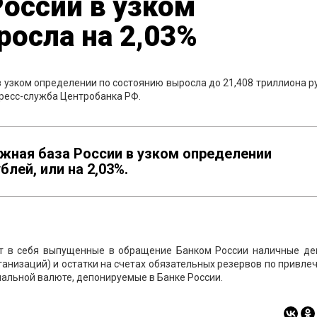
оссии в узком
осла на 2,03%
в узком определении по состоянию выросла до 21,408 триллиона р
пресс-служба Центробанка РФ.
жная база России в узком определении
лей, или на 2,03%.
т в себя выпущенные в обращение Банком России наличные ден
рганизаций) и остатки на счетах обязательных резервов по привл
альной валюте, депонируемые в Банке России.