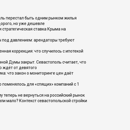
оль перестал быть одним рынком жилья
дорого, но уже дешевле
и стратегическая ставка Крыма на
ы под давлением: арендаторы требуют
енная коррекция: что случилось с ипотекой
ной Думы закрыт. Севастополь считает, что
о ждёт от девятого
ка: что закон о мониторинге цен даёт
о поменялось для «спящих» компаний с 1
ому теперь не вернуться на российский рынок
или мало? Контекст севастопольской стройки