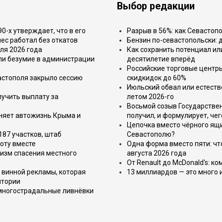
Выбор редакции
-х утверждает, что в его
Разрыв в 56%: как Севастоп
ес работал без откатов
Бензин по-севастопольски: 
ля 2026 года
Как сохранить потенциал ил
или безумие в администрации
десятилетие вперёд
Российские торговые центр
астополя закрыло сессию
скидкидок до 60%
Июльский обвал или естеств
лучить выплату за
летом 2026-го
Восьмой созыв Государствен
еняет автожизнь Крыма и
получил, и формулирует, чег
Цепочка вместо чёрного ящи
187 участков, штаб
Севастополю?
оту вместе
Одна форма вместо пяти: чт
изм спасения местного
августа 2026 года
От Renault до McDonald's: к
 винной рекламы, которая
13 миллиардов — это много 
итории
 многострадальные ливнёвки