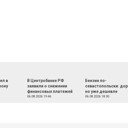
ел в
В Центробанке РФ
Бензин по-
зону
заявили о снижении
севастопольски: дор
финансовых платежей
но уже дешевле
06.08.2026 19:46
06.08.2026 18:30