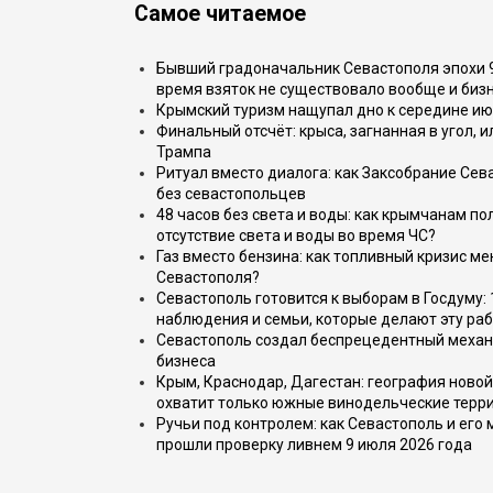
Самое читаемое
Бывший градоначальник Севастополя эпохи 90
время взяток не существовало вообще и бизн
Крымский туризм нащупал дно к середине ию
Финальный отсчёт: крыса, загнанная в угол, 
Трампа
Ритуал вместо диалога: как Заксобрание Сев
без севастопольцев
48 часов без света и воды: как крымчанам по
отсутствие света и воды во время ЧС?
Газ вместо бензина: как топливный кризис м
Севастополя?
Севастополь готовится к выборам в Госдуму: 
наблюдения и семьи, которые делают эту раб
Севастополь создал беспрецедентный механ
бизнеса
Крым, Краснодар, Дагестан: география новой
охватит только южные винодельческие терр
Ручьи под контролем: как Севастополь и его
прошли проверку ливнем 9 июля 2026 года