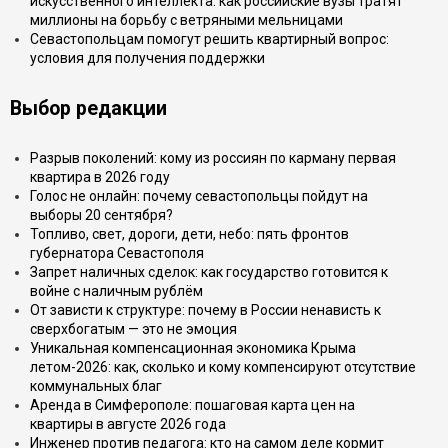
искусственного интеллекта: как российские вузы тратят
миллионы на борьбу с ветряными мельницами
Севастопольцам помогут решить квартирный вопрос:
условия для получения поддержки
Выбор редакции
Разрыв поколений: кому из россиян по карману первая
квартира в 2026 году
Голос не онлайн: почему севастопольцы пойдут на
выборы 20 сентября?
Топливо, свет, дороги, дети, небо: пять фронтов
губернатора Севастополя
Запрет наличных сделок: как государство готовится к
войне с наличным рублём
От зависти к структуре: почему в России ненависть к
сверхбогатым — это не эмоция
Уникальная компенсационная экономика Крыма
летом-2026: как, сколько и кому компенсируют отсутствие
коммунальных благ
Аренда в Симферополе: пошаговая карта цен на
квартиры в августе 2026 года
Инженер против педагога: кто на самом деле кормит