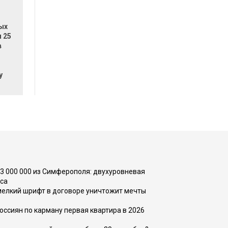
ых
 25
в
у
73 000 000 из Симферополя: двухуровневая
са
 мелкий шрифт в договоре уничтожит мечты
оссиян по карману первая квартира в 2026