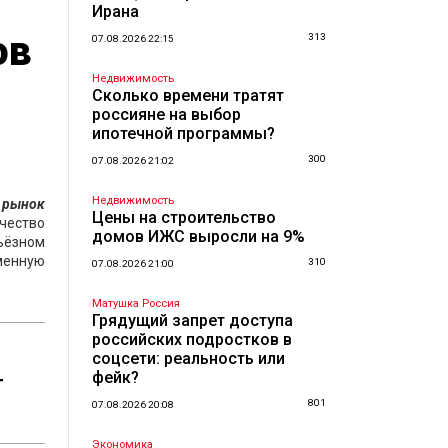
Ирана
ов
313
07.08.2026 22:15
Недвижимость
Сколько времени тратят
россияне на выбор
ипотечной программы?
300
07.08.2026 21:02
Недвижимость
рынок
Цены на строительство
чество
домов ИЖС выросли на 9%
ьёзном
еменную
310
07.08.2026 21:00
Матушка Россия
Грядущий запрет доступа
российских подростков в
соцсети: реальность или
фейк?
т
801
07.08.2026 20:08
Экономика