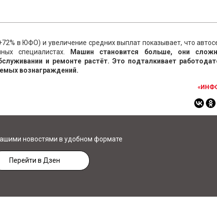
+72% в ЮФО) и увеличение средних выплат показывает, что авто
нных специалистах.
Машин становится больше, они слож
обслуживании и ремонте растёт. Это подталкивает работодат
аемых вознаграждений.
«ИНФ
нашими новостями в удобном формате
Перейти в Дзен