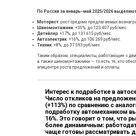
По России за январь–май 2025/2026 выделяю
Моторист
: рост средних предлагаемых вознагр
Шиномонтажник
: +35%, до 123 407 руб/мес.
Детейлер
: +17%, до 131 615 руб/мес.
Автоэлектрик
: +16%, до 106 269 руб/мес.
Техник
: +8%, до 37 593 руб/мес.
Таким образом, специалисты, работающие с дв
а также шиномонтажники — то есть те, кто обе
эпицентре роста предложений и оплаты.
Интерес к подработке в автос
Число откликов на предложени
(+113%) по сравнению с анало
подработку автомехаником выр
16%. Это говорит о том, что р
более динамичным: работодат
чаще готовы рассматривать д