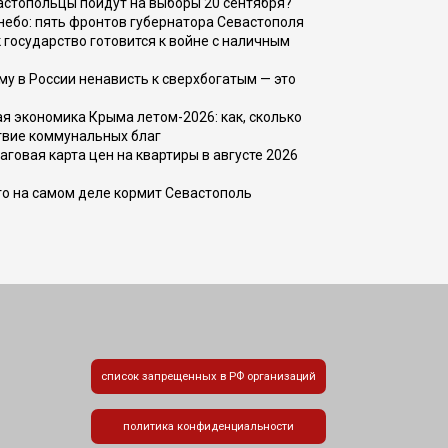
вастопольцы пойдут на выборы 20 сентября?
, небо: пять фронтов губернатора Севастополя
 государство готовится к войне с наличным
ему в России ненависть к сверхбогатым — это
 экономика Крыма летом-2026: как, сколько
твие коммунальных благ
говая карта цен на квартиры в августе 2026
то на самом деле кормит Севастополь
список запрещенных в РФ организаций
политика конфиденциальности