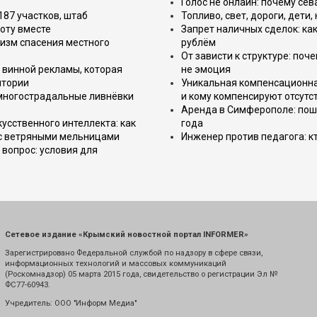
Голос не онлайн: почему се
187 участков, штаб
Топливо, свет, дороги, дети
оту вместе
Запрет наличных сделок: как
изм спасения местного
рублём
От зависти к структуре: поч
 винной рекламы, которая
не эмоция
итории
Уникальная компенсационная
 многострадальные ливнёвки
и кому компенсируют отсутс
Аренда в Симферополе: поша
усственного интеллекта: как
года
 с ветряными мельницами
Инженер против педагога: к
вопрос: условия для
Сетевое издание «Крымский новостной портал INFORMER»
Зарегистрировано Федеральной службой по надзору в сфере связи,
информационных технологий и массовых коммуникаций
(Роскомнадзор) 05 марта 2015 года, свидетельство о регистрации Эл №
ФС77-60943.
Учредитель: ООО "Информ Медиа"