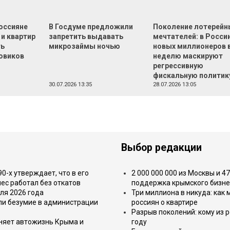
оссияне
В Госдуме предложили
Поколение лотерейн
 и квартир
запретить выдавать
мечтателей: в России
ть
микрозаймы ночью
новых миллионеров 
овиков
неделю маскируют
регрессивную
фискальную политик
30.07.2026 13:35
28.07.2026 13:05
Выбор редакции
-х утверждает, что в его
2 000 000 000 из Москвы и 4
ес работал без откатов
поддержка крымского бизне
ля 2026 года
Три миллиона в никуда: как
или безумие в администрации
россиян о квартире
Разрыв поколений: кому из р
еняет автожизнь Крыма и
году