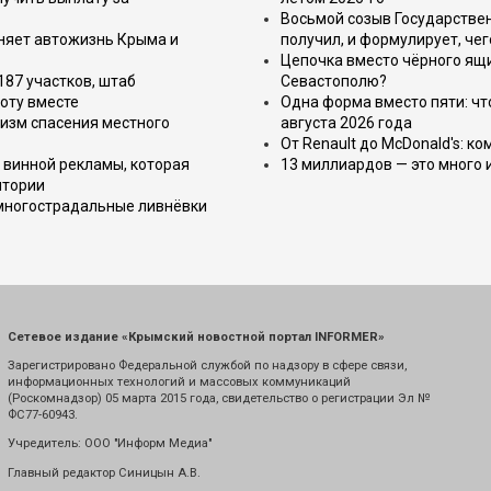
Восьмой созыв Государствен
еняет автожизнь Крыма и
получил, и формулирует, чег
Цепочка вместо чёрного ящи
187 участков, штаб
Севастополю?
оту вместе
Одна форма вместо пяти: чт
изм спасения местного
августа 2026 года
От Renault до McDonald's: к
 винной рекламы, которая
13 миллиардов — это много 
итории
 многострадальные ливнёвки
Сетевое издание «Крымский новостной портал INFORMER»
Зарегистрировано Федеральной службой по надзору в сфере связи,
информационных технологий и массовых коммуникаций
(Роскомнадзор) 05 марта 2015 года, свидетельство о регистрации Эл №
ФС77-60943.
Учредитель: ООО "Информ Медиа"
Главный редактор Синицын А.В.