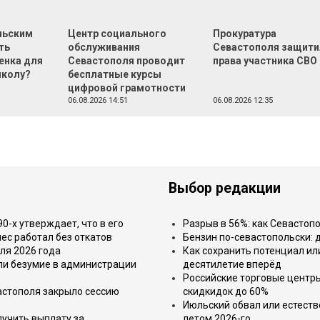
льским
Центр социального
Прокуратура
ть
обслуживания
Севастополя защити
енка для
Севастополя проводит
права участника СВО
школу?
бесплатные курсы
цифровой грамотности
06.08.2026 14:51
06.08.2026 12:35
Выбор редакции
-х утверждает, что в его
Разрыв в 56%: как Севастоп
ес работал без откатов
Бензин по-севастопольски: 
ля 2026 года
Как сохранить потенциал ил
или безумие в администрации
десятилетие вперёд
Российские торговые центр
астополя закрыло сессию
скидкидок до 60%
Июльский обвал или естеств
лучить выплату за
летом 2026-го