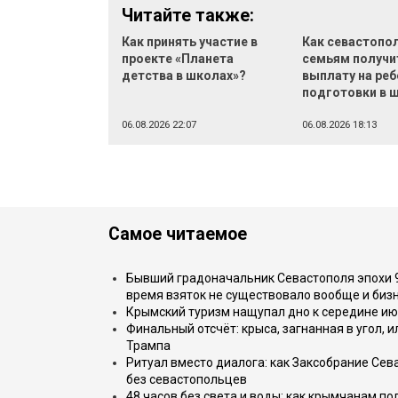
Читайте также:
Как принять участие в
Как севастопо
проекте «Планета
семьям получи
детства в школах»?
выплату на реб
подготовки в 
06.08.2026 22:07
06.08.2026 18:13
Самое читаемое
Бывший градоначальник Севастополя эпохи 90
время взяток не существовало вообще и бизн
Крымский туризм нащупал дно к середине ию
Финальный отсчёт: крыса, загнанная в угол, 
Трампа
Ритуал вместо диалога: как Заксобрание Сев
без севастопольцев
48 часов без света и воды: как крымчанам по