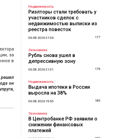
Недвижимость
Риэлторы стали требовать у
участников сделок с
недвижимостью выписки из
реестра повесток
177
06.08.2026 21:06
ектора
Экономика
ции, за
Рубль снова ушел в
енное в
депрессивную зону
179
06.08.2026 21:01
, решил
Недвижимость
года он
Выдача ипотеки в России
упруги,
выросла на 38%
.
185
06.08.2026 19:50
Экономика
В Центробанке РФ заявили о
снижении финансовых
платежей