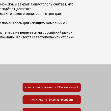
ной Думы закрыт. Севастополь считает, что
о ждёт от девятого
ка: что закон о мониторинге цен даёт
о поменялось для «спящих» компаний с 1
ому теперь не вернуться на российский рынок
или мало? Контекст севастопольской стройки
список запрещенных в РФ организаций
политика конфиденциальности