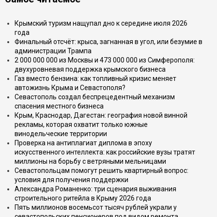
Крымский туризм нащупал дно к середине июля 2026
года
Финальный отсчёт: крыса, загнанная в угол, или безумие в
администрации Трампа
2 000 000 000 из Москвы и 473 000 000 из Симферополя:
двухуровневая поддержка крымского бизнеса
Газ вместо бензина: как топливный кризис меняет
автожизнь Крыма и Севастополя?
Севастополь создал беспрецедентный механизм
спасения местного бизнеса
Крым, Краснодар, Дагестан: география новой винной
рекламы, которая охватит только южные
винодельческие территории
Проверка на антиплагиат диплома в эпоху
искусственного интеллекта: как российские вузы тратят
миллионы на борьбу с ветряными мельницами
Севастопольцам помогут решить квартирный вопрос:
условия для получения поддержки
Александра Романенко: три сценария выживания
строительного ритейла в Крыму 2026 года
Пять миллионов восемьсот тысяч рублей украли у
севастопольских пенсионеров под видом ремонта