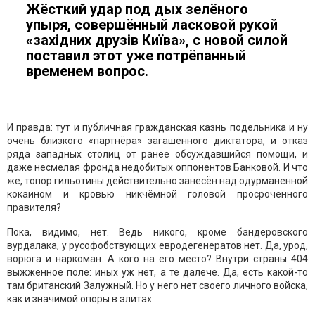
Жёсткий удар под дых зелёного
упыря, совершённый ласковой рукой
«західних друзів Київа», с новой силой
поставил этот уже потрёпанный
временем вопрос.
И правда: тут и публичная гражданская казнь подельника и ну
очень близкого «партнёра» загашенного диктатора, и отказ
ряда западных столиц от ранее обсуждавшийся помощи, и
даже несмелая фронда недобитых оппонентов Банковой. И что
же, топор гильотины действительно занесён над одурманенной
кокаином и кровью никчёмной головой просроченного
правителя?
Пока, видимо, нет. Ведь никого, кроме бандеровского
вурдалака, у русофобствующих евродегенератов нет. Да, урод,
ворюга и наркоман. А кого на его место? Внутри страны 404
выжженное поле: иных уж нет, а те далече. Да, есть какой-то
там британский Залужный. Но у него нет своего личного войска,
как и значимой опоры в элитах.