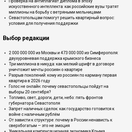
Проверка на антиплагиат диплома в эпоху
искусственного интеллекта: как российские вузы тратят
миллионы на борьбу с ветряными мельницами
Севастопольцам помогут решить квартирный вопрос:
условия для получения поддержки
Выбор редакции
2 000 000 000 из Москвы и 473 000 000 из Симферополя:
двухуровневая поддержка крымского бизнеса
Три миллиона в никуда: как мелкий шрифт в договоре
уничтожит мечты россиян о квартире
Разрыв поколений: кому из россиян по карману первая
квартира в 2026 году
Голос не онлайн: почему севастопольцы пойдут на
выборы 20 сентября?
Топливо, свет, дороги, дети, небо: пять фронтов
губернатора Севастополя
Запрет наличных сделок: как государство готовится к
войне с наличным рублём
От зависти к структуре: почему в России ненависть к
сверхбогатым — это не эмоция
Уникальная компенсационная экономика Крыма