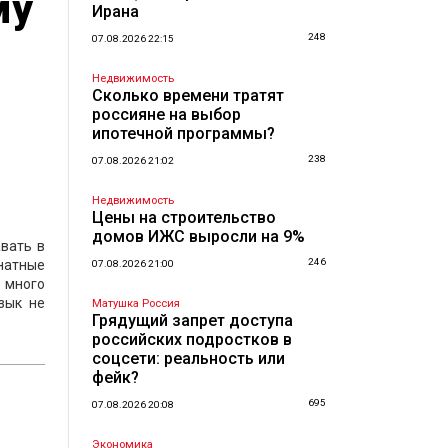
му
Ирана
248
07.08.2026 22:15
Недвижимость
Сколько времени тратят
россияне на выбор
ипотечной программы?
238
07.08.2026 21:02
Недвижимость
Цены на строительство
домов ИЖС выросли на 9%
авать в
246
натные
07.08.2026 21:00
 много
зык не
Матушка Россия
Грядущий запрет доступа
российских подростков в
соцсети: реальность или
фейк?
695
07.08.2026 20:08
Экономика