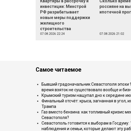
Квартиры в рассрочку и
Сколько време
инвестиции: Минстрой
россияне на в
РФ разрабатывает
ипотечной пр
новые меры поддержки
жилищного
строительства
07.08.2026 22:24
07.08.2026 21:02
Самое читаемое
Бывший градоначальник Севастополя эпохи 90
время взяток не существовало вообще и бизн
Крымский туризм нащупал дно к середине ию
Финальный отсчёт: крыса, загнанная в угол, 
Трампа
Газ вместо бензина: как топливный кризис м
Севастополя?
Севастополь готовится к выборам в Госдуму: 
наблюдения и семьи, которые делают эту раб