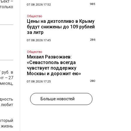
бъект –
985
07.08.2026 17:52
 только
Общество
Цены на дизтопливо в Крыму
будут снижены до 109 рублей
за литр
286
07.08.2026 17:45
Общество
Михаил Развожаев:
«Севастополь всегда
чувствует поддержку
 руб. в
Москвы и дорожит ею»
нт – 27
280
07.08.2026 17:25
 месяц,
Больше новостей
одность
о любит
который
 жизнь