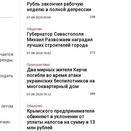
Рубль закончил рабочую
неделю в полной депрессии
258
07.08.2026 20:04
Общество
Губернатор Севастополя
Михаил Развожаев наградил
лучших строителей города
272
07.08.2026 19:42
чается
аренды,
Происшествия
Два мирных жителя Керчи
погибли во время атаки
создать
украинских беспилотников на
многоквартирный дом
289
07.08.2026 19:12
ь летом
Общество
Крымского предпринимателя
обвиняют в уклонении от
уплаты налогов на сумму в 13
ички».
млн рублей