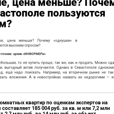
е, цена меньше? Поче
вастополе пользуются
ом?
сточник: архив «ИНФОРМЕРа»
ебольшая, то её купить проще, так же, как и продать. Можно сд
ути, выгодный актив получается. Однако в Севастополе одноком
од, ещё надо поискать. Например, на вторичном рынке не так
ивать вложения. А в новостройках назвать их недорогими — я
омнатных квартир по оценкам экспертов на
оставляет 185 004 руб. за кв. м или 7,2 млн
т 2,7 млн руб. до 14 млн руб. за объект.