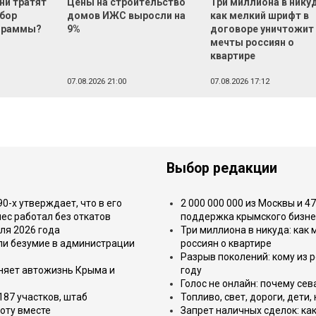
ни тратят
Цены на строительство
Три миллиона в нику
ыбор
домов ИЖС выросли на
как мелкий шрифт в
ограммы?
9%
договоре уничтожит
мечты россиян о
квартире
07.08.2026 21:00
07.08.2026 17:12
Выбор редакции
-х утверждает, что в его
2 000 000 000 из Москвы и 4
ес работал без откатов
поддержка крымского бизне
ля 2026 года
Три миллиона в никуда: как
или безумие в администрации
россиян о квартире
Разрыв поколений: кому из р
еняет автожизнь Крыма и
году
Голос не онлайн: почему се
187 участков, штаб
Топливо, свет, дороги, дети
оту вместе
Запрет наличных сделок: как