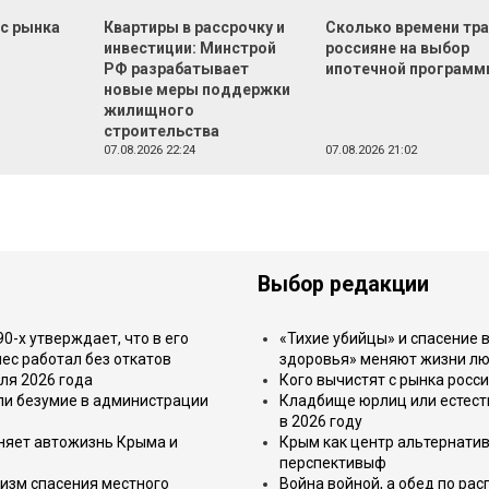
 с рынка
Квартиры в рассрочку и
Сколько времени тр
инвестиции: Минстрой
россияне на выбор
РФ разрабатывает
ипотечной програм
новые меры поддержки
жилищного
строительства
07.08.2026 22:24
07.08.2026 21:02
Выбор редакции
-х утверждает, что в его
«Тихие убийцы» и спасение в
ес работал без откатов
здоровья» меняют жизни л
ля 2026 года
Кого вычистят с рынка росс
или безумие в администрации
Кладбище юрлиц или естест
в 2026 году
еняет автожизнь Крыма и
Крым как центр альтернатив
перспективыф
изм спасения местного
Война войной, а обед по ра