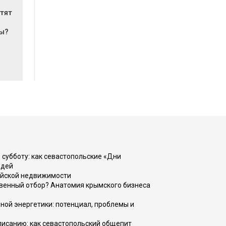
атят
мы?
 субботу: как севастопольские «Дни
юдей
ийской недвижимости
венный отбор? Анатомия крымского бизнеса
ной энергетики: потенциал, проблемы и
списанию: как севастопольский общепит