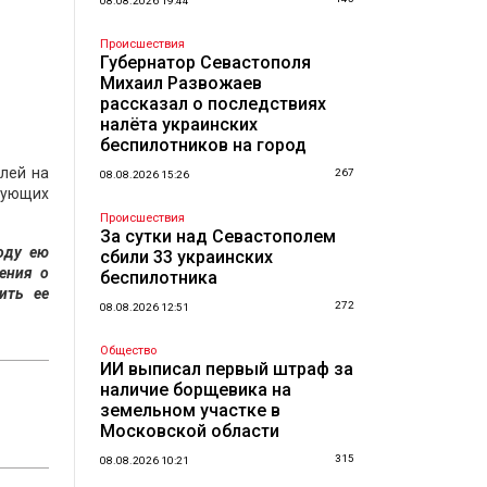
08.08.2026 19:44
Происшествия
Губернатор Севастополя
Михаил Развожаев
рассказал о последствиях
налёта украинских
беспилотников на город
лей на
267
08.08.2026 15:26
едующих
Происшествия
За сутки над Севастополем
оду ею
сбили 33 украинских
ения о
беспилотника
ить ее
272
08.08.2026 12:51
Общество
ИИ выписал первый штраф за
наличие борщевика на
земельном участке в
Московской области
315
08.08.2026 10:21