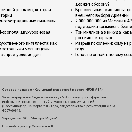
держит оборону?
 винной рекламы, которая
Брюссельские миллионы про
итории
внешнего выбора Армении
 многострадальные ливнёвки
2 000 000 000 из Москвы и 4
поддержка крымского бизне
имферополя: двухуровневая
Три миллиона в никуда: как
россиян о квартире
усственного интеллекта: как
Разрыв поколений: кому из р
 с ветряными мельницами
году
вопрос: условия для
Голос не онлайн: почему се
Сетевое издание «Крымский новостной портал INFORMER»
Зарегистрировано Федеральной службой по надзору в сфере связи,
информационных технологий и массовых коммуникаций
(Роскомнадзор) 05 марта 2015 года, свидетельство о регистрации Эл №
ФС77-60943.
Учредитель: ООО "Информ Медиа"
Главный редактор Синицын А.В.