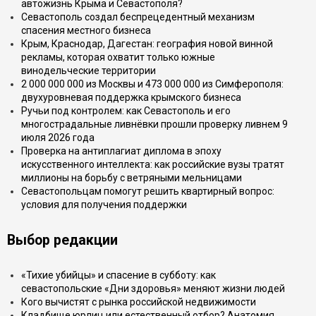
автожизнь Крыма и Севастополя?
Севастополь создал беспрецедентный механизм
спасения местного бизнеса
Крым, Краснодар, Дагестан: география новой винной
рекламы, которая охватит только южные
винодельческие территории
2 000 000 000 из Москвы и 473 000 000 из Симферополя:
двухуровневая поддержка крымского бизнеса
Ручьи под контролем: как Севастополь и его
многострадальные ливнёвки прошли проверку ливнем 9
июля 2026 года
Проверка на антиплагиат диплома в эпоху
искусственного интеллекта: как российские вузы тратят
миллионы на борьбу с ветряными мельницами
Севастопольцам помогут решить квартирный вопрос:
условия для получения поддержки
Выбор редакции
«Тихие убийцы» и спасение в субботу: как
севастопольские «Дни здоровья» меняют жизни людей
Кого вычистят с рынка российской недвижимости
Кладбище юрлиц или естественный отбор? Анатомия