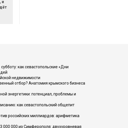
 и
ждёт
 субботу: как севастопольские «Дни
юдей
ийской недвижимости
венный отбор? Анатомия крымского бизнеса
ной энергетики: потенциал, проблемы и
списанию: как севастопольский общепит
тив российских миллиардов: арифметика
73 000 000 из Симферополя: двухуровневая