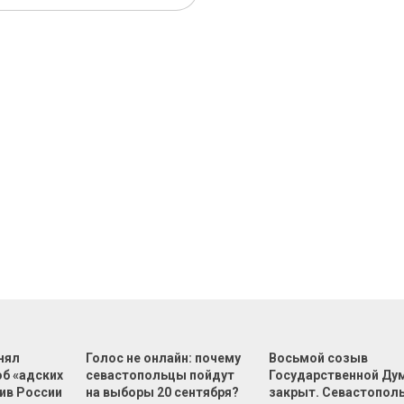
нял
Голос не онлайн: почему
Восьмой созыв
об «адских
севастопольцы пойдут
Государственной Ду
ив России
на выборы 20 сентября?
закрыт. Севастопол