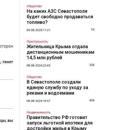
Общество
На каких АЗС Севастополя
будет свободно продаваться
топливо?
53
09.08.2026 11:21
Преступность
сторон
Жительница Крыма отдала
дистанционным мошенникам
14,5 млн рублей
, тянет
334
08.08.2026 22:45
Общество
В Севастополе создали
единую службу по уходу за
реками и водоемами
404
08.08.2026 19:57
Недвижимость
Правительство РФ готовит
пцы, вы
запуск льготной ипотеки для
достройки жилья в Крыму