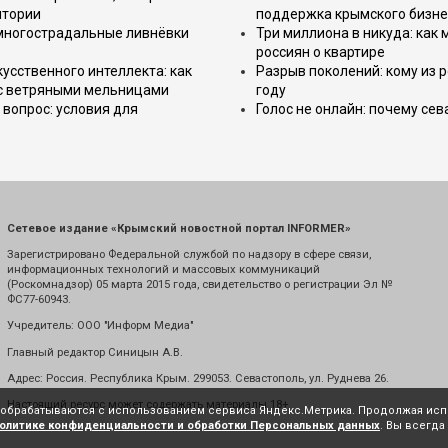
итории
поддержка крымского бизне
 многострадальные ливнёвки
Три миллиона в никуда: как
россиян о квартире
усственного интеллекта: как
Разрыв поколений: кому из р
 с ветряными мельницами
году
вопрос: условия для
Голос не онлайн: почему се
Сетевое издание «Крымский новостной портал INFORMER»
Зарегистрировано Федеральной службой по надзору в сфере связи,
информационных технологий и массовых коммуникаций
(Роскомнадзор) 05 марта 2015 года, свидетельство о регистрации Эл №
ФС77-60943.
Учредитель: ООО "Информ Медиа"
Главный редактор Синицын А.В.
Адрес: Россия. Республика Крым. 299053. Севастополь, ул. Руднева 26.
Настоящий ресурс может содержать материалы 18+
е обрабатываются с использованием сервиса Яндекс.Метрика. Продолжая испо
олитике конфиденциальности и обработки Персональных данных
. Вы всегда