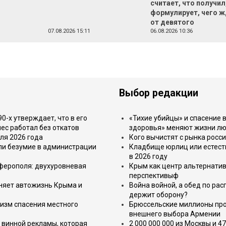
считает, что получил,
формулирует, чего 
от девятого
07.08.2026 15:11
06.08.2026 10:36
Выбор редакции
-х утверждает, что в его
«Тихие убийцы» и спасение в
ес работал без откатов
здоровья» меняют жизни л
ля 2026 года
Кого вычистят с рынка росс
или безумие в администрации
Кладбище юрлиц или естест
в 2026 году
имферополя: двухуровневая
Крым как центр альтернатив
перспективыф
еняет автожизнь Крыма и
Война войной, а обед по ра
держит оборону?
изм спасения местного
Брюссельские миллионы про
внешнего выбора Армении
 винной рекламы, которая
2 000 000 000 из Москвы и 4