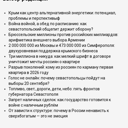
Крым как центр альтернативной энергетики: потенциал,
проблемы и перспективыф
Война войной, а обед по расписанию: как
севастопольский общепит держит оборону?
Брюссельские миллионы против российских миллиардов:
арифметика внешнего выбора Армении
2 000 000 000 из Москвы и 473 000 000 из Симферополя:
двухуровневая поддержка крымского бизнеса
Три миллиона в никуда: как мелкий шрифт в договоре
уничтожит мечты россиян о квартире
Разрыв поколений: кому из россиян по карману первая
квартира в 2026 году
Голос не онлайн: почему севастопольцы пойдут на
выборы 20 сентября?
Топливо, свет, дороги, дети, небо: пять фронтов
губернатора Севастополя
Запрет наличных сделок: как государство готовится к
войне с наличным рублём
От зависти к структуре: почему в России ненависть к
сверхбогатым — это не эмоция