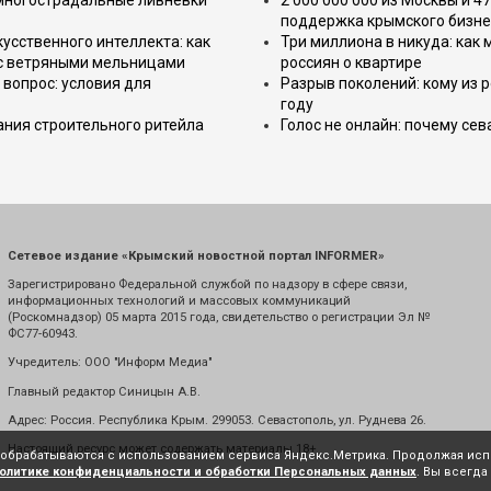
 многострадальные ливнёвки
2 000 000 000 из Москвы и 4
поддержка крымского бизне
усственного интеллекта: как
Три миллиона в никуда: как
 с ветряными мельницами
россиян о квартире
вопрос: условия для
Разрыв поколений: кому из р
году
ния строительного ритейла
Голос не онлайн: почему се
Сетевое издание «Крымский новостной портал INFORMER»
Зарегистрировано Федеральной службой по надзору в сфере связи,
информационных технологий и массовых коммуникаций
(Роскомнадзор) 05 марта 2015 года, свидетельство о регистрации Эл №
ФС77-60943.
Учредитель: ООО "Информ Медиа"
Главный редактор Синицын А.В.
Адрес: Россия. Республика Крым. 299053. Севастополь, ул. Руднева 26.
Настоящий ресурс может содержать материалы 18+
е обрабатываются с использованием сервиса Яндекс.Метрика. Продолжая испо
олитике конфиденциальности и обработки Персональных данных
. Вы всегда