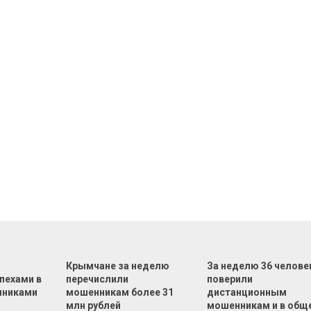
Ф
Крымчане за неделю
За неделю 36 челове
пехами в
перечислили
поверили
нниками
мошенникам более 31
дистанционным
млн рублей
мошенникам и в общ