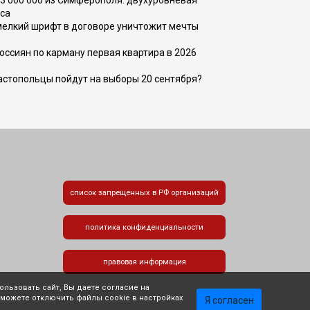
73 000 000 из Симферополя: двухуровневая
са
 мелкий шрифт в договоре уничтожит мечты
оссиян по карману первая квартира в 2026
вастопольцы пойдут на выборы 20 сентября?
список запрещенных в РФ организаций
политика конфиденциальности
правовая информация
льзовать сайт, Вы даете согласие на
 можете отключить файлы cookie в настройках
Я согласен