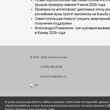
Ручьи под контролем: как Севастополь и его
прошли проверку ливнем 9 июля 2026 года
Проверка на антиплагиат диплома в эпоху иск
российские вузы тратят миллионы на борьбу
Севастопольцам помогут решить квартирный 
получения поддержки
Александра Романенко: три сценария выжива
в Крыму 2026 года
© 2014 - 2026 ruinformer.com
+7(978) 082 28 83
ruinformer@inbox.ru
В целях улучшения работы сайта и анализа статистики посещений, данны
обработку файлов cookie (пользовательских данных), которые указаны в
П
Вашего браузера или покинуть сайт.