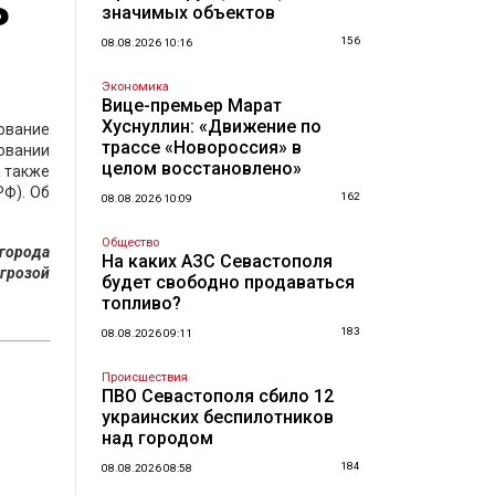
ь
значимых объектов
156
08.08.2026 10:16
Экономика
Вице-премьер Марат
Хуснуллин: «Движение по
ование
трассе «Новороссия» в
овании
целом восстановлено»
а также
РФ). Об
162
08.08.2026 10:09
Общество
 города
На каких АЗС Севастополя
угрозой
будет свободно продаваться
топливо?
183
08.08.2026 09:11
Происшествия
ПВО Севастополя сбило 12
украинских беспилотников
над городом
184
08.08.2026 08:58