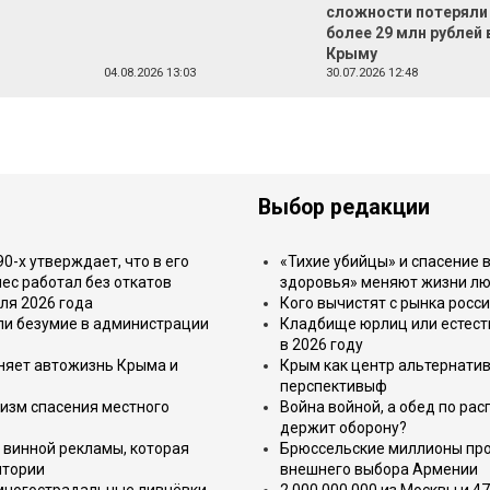
сложности потеряли
более 29 млн рублей 
Крыму
04.08.2026 13:03
30.07.2026 12:48
Выбор редакции
-х утверждает, что в его
«Тихие убийцы» и спасение в
ес работал без откатов
здоровья» меняют жизни л
ля 2026 года
Кого вычистят с рынка росс
или безумие в администрации
Кладбище юрлиц или естест
в 2026 году
еняет автожизнь Крыма и
Крым как центр альтернатив
перспективыф
изм спасения местного
Война войной, а обед по ра
держит оборону?
 винной рекламы, которая
Брюссельские миллионы про
итории
внешнего выбора Армении