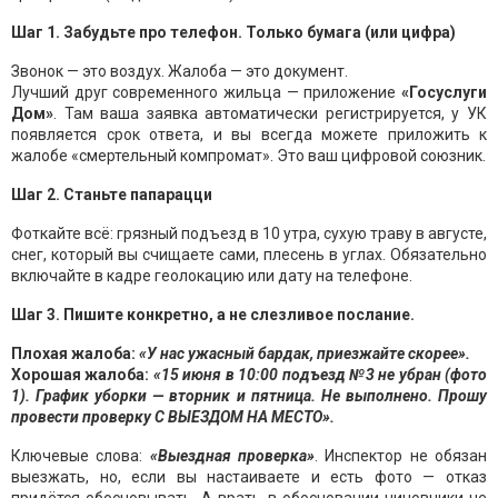
Шаг 1. Забудьте про телефон. Только бумага (или цифра)
Звонок — это воздух. Жалоба — это документ.
Лучший друг современного жильца — приложение
«Госуслуги
Дом»
. Там ваша заявка автоматически регистрируется, у УК
появляется срок ответа, и вы всегда можете приложить к
жалобе «смертельный компромат». Это ваш цифровой союзник.
Шаг 2. Станьте папарацци
Фоткайте всё: грязный подъезд в 10 утра, сухую траву в августе,
снег, который вы счищаете сами, плесень в углах. Обязательно
включайте в кадре геолокацию или дату на телефоне.
Шаг 3. Пишите конкретно, а не слезливое послание.
Плохая жалоба:
«У нас ужасный бардак, приезжайте скорее».
Хорошая жалоба:
«15 июня в 10:00 подъезд №3 не убран (фото
1). График уборки — вторник и пятница. Не выполнено. Прошу
провести проверку С ВЫЕЗДОМ НА МЕСТО».
Ключевые слова:
«Выездная проверка»
. Инспектор не обязан
выезжать, но, если вы настаиваете и есть фото — отказ
придётся обосновывать. А врать в обосновании чиновники не