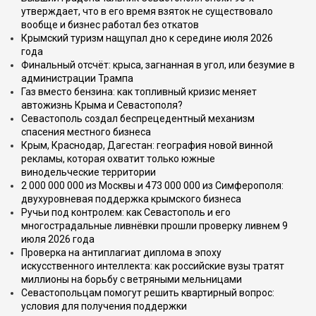
утверждает, что в его время взяток не существовало
вообще и бизнес работал без откатов
Крымский туризм нащупал дно к середине июля 2026
года
Финальный отсчёт: крыса, загнанная в угол, или безумие в
администрации Трампа
Газ вместо бензина: как топливный кризис меняет
автожизнь Крыма и Севастополя?
Севастополь создал беспрецедентный механизм
спасения местного бизнеса
Крым, Краснодар, Дагестан: география новой винной
рекламы, которая охватит только южные
винодельческие территории
2 000 000 000 из Москвы и 473 000 000 из Симферополя:
двухуровневая поддержка крымского бизнеса
Ручьи под контролем: как Севастополь и его
многострадальные ливнёвки прошли проверку ливнем 9
июля 2026 года
Проверка на антиплагиат диплома в эпоху
искусственного интеллекта: как российские вузы тратят
миллионы на борьбу с ветряными мельницами
Севастопольцам помогут решить квартирный вопрос:
условия для получения поддержки