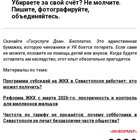
Убираете за свой счёт? Не молчите.
Пишите, фотографируйте,
объединяйтесь.
Скачайте «Госуслуги Дом». Бесплатно. Это единственная
бумажка, которую чиновники и УК боятся потерять. Если сами
не можете, позовите на помощь детей или внуков. Когда будете
оставлять им наследство, этот опыт обязательно пригодится.
Материалы по теме:
Программа субсидий на ЖКХ в Севастополе работает: кто
может получить?
Реформа ЖКХ с марта 2026-го: прозрачность и контроль
для миллионов жильцов
Чистота по тарифу не продаётся: почему субботники в
Севастополе не лечат безразличие части общества?
«ИНФОРМЕР»