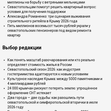
миллионы на борьбу с ветряными мельницами
Севастопольцам помогут решить квартирный вопрос:
условия для получения поддержки
Александра Романенко: три сценария выживания
строительного ритейла в Крыму 2026 года
Пять миллионов восемьсот тысяч рублей украли у
севастопольских пенсионеров под видом ремонта
квартир
Выбор редакции
Как понять масштаб разочарования или кто реально
определяет стоимость жилья в России
Севастопольский сезон 2026: как индустрия
гостеприимства адаптируется к новым условиям
Культурное наследие Крыма: между 5000 памятниками и
4 миллиардами рублей
24 000 крымчан рискуют потерять землю: упрощённое
оформление СНТ истекает
Два города — две судьбы: как разошлись пути
севастопольской и симферопольской вторички в июле
2026 году