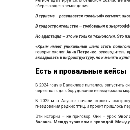
Регион адаптируется. В сельском хозяйстве вн
сберегающего земледелия.
В туризме — развивается «зелёный» сегмент: эк
В градостроительстве — требования к энергоэф
Но адаптация — это не только технологии. Это и
«Крым имеет уникальный шанс стать полигоно
говорит эколог
Анна Петренко
, руководитель 
вкладывать в инфраструктуру, но и менять культу
Есть и провальные кейсы
В 2024 году в Балаклаве пытались запустить с
через полгода: оборудование не выдержало мор
В 2025-м в Алуште начали строить экотроп
гнездования редких птиц, и проект пришлось пе
Эти истории — не приговор. Они — урок.
Эколо
баланс». Между туризмом и природой. Между