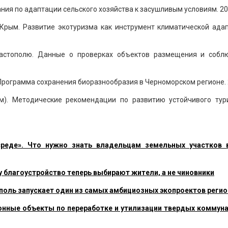
ия по адаптации сельского хозяйства к засушливым условиям. 20
 Крым. Развитие экотуризма как инструмент климатической адап
и Севастополю. Данные о проверках объектов размещения и собл
Программа сохранения биоразнообразия в Черноморском регионе. 
зм). Методические рекомендации по развитию устойчивого тур
реде». Что нужно знать владельцам земельных участков 
му благоустройство теперь выбирают жители, а не чиновники
поль запускает один из самых амбициозных экопроектов регио
ионные объекты по переработке и утилизации твердых коммун