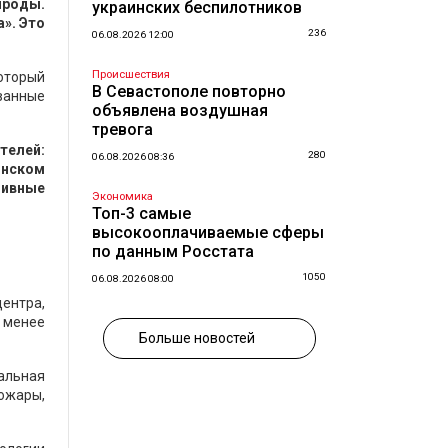
ироды.
украинских беспилотников
». Это
236
06.08.2026 12:00
Происшествия
который
В Севастополе повторно
ванные
объявлена воздушная
тревога
телей:
280
06.08.2026 08:36
инском
зивные
Экономика
Топ-3 самые
высокооплачиваемые сферы
по данным Росстата
1050
06.08.2026 08:00
ентра,
— менее
Больше новостей
мальная
пожары,