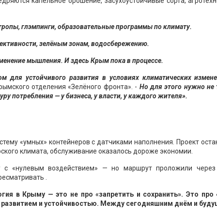
едряются капельное орошение, засухоустойчивые сорта, агротех
отропы, глэмпинги, образовательные программы по климату.
фективности, зелёным зонам, водосбережению.
зменение мышления. И здесь Крым пока в процессе.
м для устойчивого развития в условиях климатических измене
крымского отделения «Зелёного фронта». -
Но для этого нужно не
ру потребления — у бизнеса, у власти, у каждого жителя».
истему «умных» контейнеров с датчиками наполнения. Проект ост
ского климата, обслуживание оказалось дороже экономии.
у с «нулевым воздействием» — но маршрут проложили через
ресматривать .
гия в Крыму — это не про «запретить и сохранить». Это про 
 развитием и устойчивостью. Между сегодняшним днём и буду