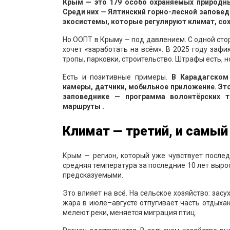
Крым — это 179 особо охраняемых природны
Среди них — Ялтинский горно-лесной заповед
экосистемы, которые регулируют климат, со
Но ООПТ в Крыму — под давлением. С одной стор
хочет «заработать на всём». В 2025 году за
тропы, парковки, строительство. Штрафы есть, н
Есть и позитивные примеры.
В Карадагском
камеры, датчики, мобильное приложение. Это
заповеднике — программа волонтёрских т
маршруты .
Климат — третий, и самы
Крым — регион, который уже чувствует после
средняя температура за последние 10 лет вырос
предсказуемыми.
Это влияет на всё. На сельское хозяйство: зас
жара в июле–августе отпугивает часть отдыха
мелеют реки, меняется миграция птиц.