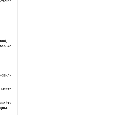
нологии
ний,
—
 только
ановили
 место
«найти
щим.