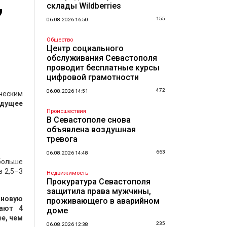
,
склады Wildberries
155
06.08.2026 16:50
Общество
Центр социального
обслуживания Севастополя
проводит бесплатные курсы
цифровой грамотности
472
06.08.2026 14:51
ическим
удущее
Происшествия
В Севастополе снова
объявлена воздушная
тревога
663
06.08.2026 14:48
больше
в 2,5–3
Недвижимость
Прокуратура Севастополя
защитила права мужчины,
 новую
проживающего в аварийном
тают 4
доме
е, чем
235
06.08.2026 12:38