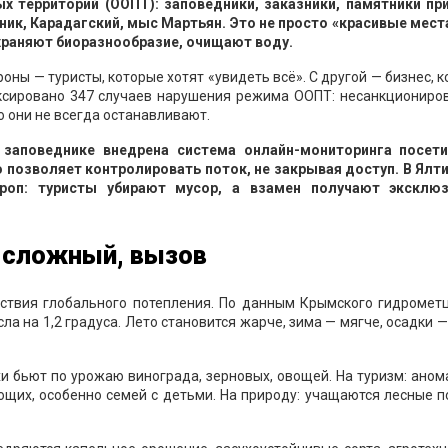
х территорий (ООПТ): заповедники, заказники, памятники пр
ник, Карадагский, мыс Мартьян. Это не просто «красивые места
храняют биоразнообразие, очищают воду.
оны — туристы, которые хотят «увидеть всё». С другой — бизнес, 
фиксировано 347 случаев нарушения режима ООПТ: несанкциониро
о они не всегда останавливают.
 заповеднике внедрена система онлайн-мониторинга посети
 позволяет контролировать поток, не закрывая доступ. В Ялт
роп: туристы убирают мусор, а взамен получают эксклю
й сложный, вызов
дствия глобального потепления. По данным Крымского гидрометц
ла на 1,2 градуса. Лето становится жарче, зима — мягче, осадки 
ухи бьют по урожаю винограда, зерновых, овощей. На туризм: ано
ющих, особенно семей с детьми. На природу: учащаются лесные 