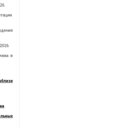
26.
тации.
юдения
2026.
изма в
вблизи
на
альных