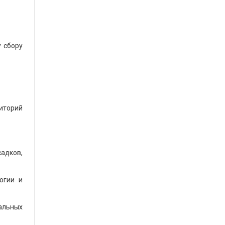
 сбору
иторий
адков,
огии и
мальных