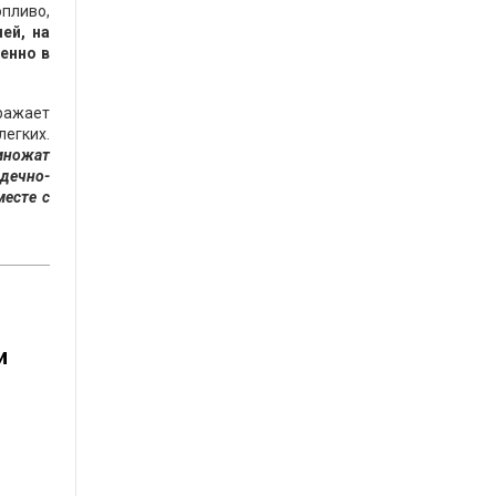
опливо,
ей, на
енно в
дражает
легких.
множат
рдечно-
месте с
и