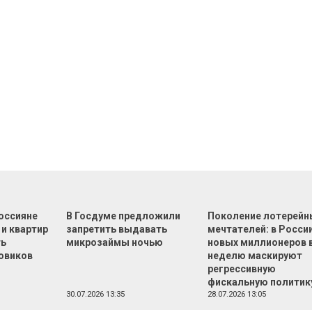
оссияне
В Госдуме предложили
Поколение лотерейн
 и квартир
запретить выдавать
мечтателей: в России
ть
микрозаймы ночью
новых миллионеров 
овиков
неделю маскируют
регрессивную
фискальную политик
30.07.2026 13:35
28.07.2026 13:05