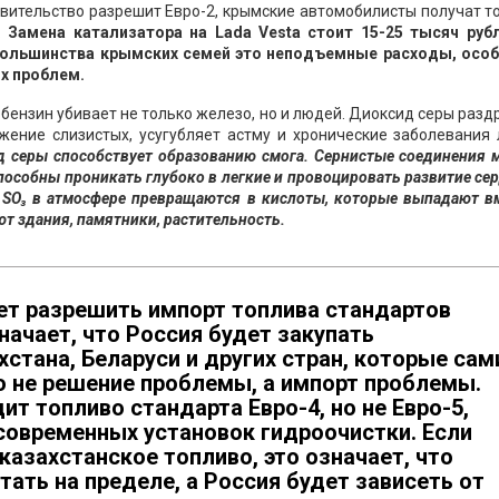
авительство разрешит Евро-2, крымские автомобилисты получат т
.
Замена катализатора на Lada Vesta стоит 15-25 тысяч рубл
 большинства крымских семей это неподъемные расходы, особ
х проблем.
 бензин убивает не только железо, но и людей. Диоксид серы раз
ение слизистых, усугубляет астму и хронические заболевания 
д серы способствует образованию смога. Сернистые соединения 
пособны проникать глубоко в легкие и провоцировать развитие се
и SO₃ в атмосфере превращаются в кислоты, которые выпадают в
т здания, памятники, растительность.
ет разрешить импорт топлива стандартов
значает, что Россия будет закупать
хстана, Беларуси и других стран, которые сам
то не решение проблемы, а импорт проблемы.
ит топливо стандарта Евро-4, но не Евро-5,
современных установок гидроочистки. Если
казахстанское топливо, это означает, что
тать на пределе, а Россия будет зависеть от