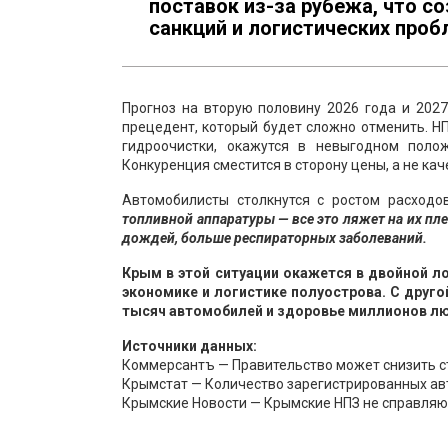
поставок из-за рубежа, что с
санкций и логистических проб
Прогноз на вторую половину 2026 года и 2027
прецедент, который будет сложно отменить. Н
гидроочистки, окажутся в невыгодном поло
Конкуренция сместится в сторону цены, а не кач
Автомобилисты столкнутся с ростом расходо
топливной аппаратуры — все это ляжет на их пл
дождей, больше респираторных заболеваний.
Крым в этой ситуации окажется в двойной л
экономике и логистике полуострова. С друго
тысяч автомобилей и здоровье миллионов люде
Источники данных:
Коммерсантъ — Правительство может снизить ст
Крымстат — Количество зарегистрированных авт
Крымские Новости — Крымские НПЗ не справляют