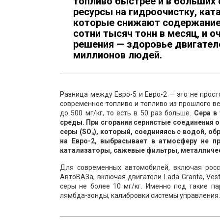
топливо быстрее и в больших 
ресурсы на гидроочистку, кат
которые снижают содержание 
сотни тысяч тонн в месяц, и о
решения — здоровье двигател
миллионов людей.
Разница между Евро-5 и Евро-2 — это не прост
современное топливо и топливо из прошлого ве
до 500 мг/кг, то есть в 50 раз больше.
Сера в
среды. При сгорании сернистые соединения о
серы (SO₃), который, соединяясь с водой, о
на Евро-2, выбрасывает в атмосферу не пр
катализаторы, сажевые фильтры, металличес
Для современных автомобилей, включая росс
АвтоВАЗа, включая двигатели Lada Granta, Vest
серы не более 10 мг/кг. Именно под такие п
лямбда-зонды, калибровки системы управления.