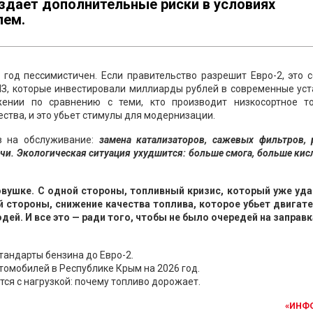
оздает дополнительные риски в условиях
лем.
 год пессимистичен. Если правительство разрешит Евро-2, это 
ПЗ, которые инвестировали миллиарды рублей в современные ус
жении по сравнению с теми, кто производит низкосортное то
ества, и это убьет стимулы для модернизации.
в на обслуживание:
замена катализаторов, сажевых фильтров, 
ечи. Экологическая ситуация ухудшится: больше смога, больше ки
овушке. С одной стороны, топливный кризис, который уже уда
й стороны, снижение качества топлива, которое убьет двигате
й. И все это — ради того, чтобы не было очередей на заправк
андарты бензина до Евро-2.
омобилей в Республике Крым на 2026 год.
ся с нагрузкой: почему топливо дорожает.
«ИНФ