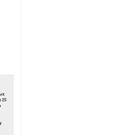
ых
 25
в
у