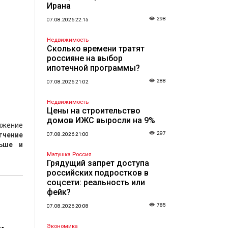
Ирана
298
07.08.2026 22:15
Недвижимость
Сколько времени тратят
россияне на выбор
ипотечной программы?
288
07.08.2026 21:02
Недвижимость
Цены на строительство
домов ИЖС выросли на 9%
ижение
297
гчение
07.08.2026 21:00
ьше и
Матушка Россия
Грядущий запрет доступа
российских подростков в
соцсети: реальность или
фейк?
785
07.08.2026 20:08
Экономика