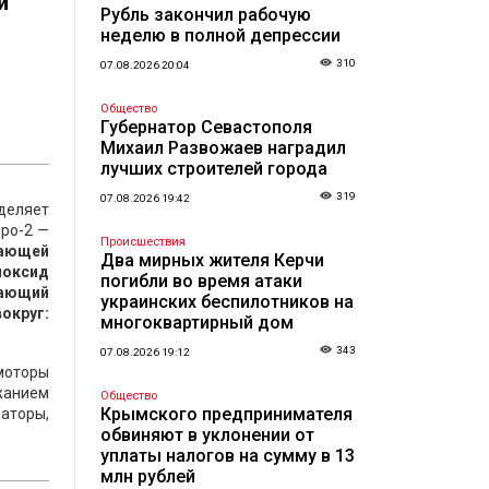
и
Рубль закончил рабочую
неделю в полной депрессии
310
07.08.2026 20:04
Общество
Губернатор Севастополя
Михаил Развожаев наградил
лучших строителей города
319
07.08.2026 19:42
зделяет
вро-2 —
Происшествия
жающей
Два мирных жителя Керчи
иоксид
погибли во время атаки
тающий
украинских беспилотников на
округ:
многоквартирный дом
343
07.08.2026 19:12
моторы
ржанием
Общество
Крымского предпринимателя
аторы,
обвиняют в уклонении от
уплаты налогов на сумму в 13
млн рублей