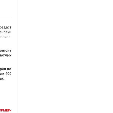
создаст
тановки
пливо.
ремонт
слотных
рил по
ли 400
ах.
ОРМЕР»