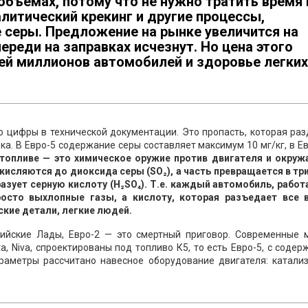
объемах, потому что не нужно тратить время 
алитический крекинг и другие процессы,
серы. Предложение на рынке увеличится на
череди на заправках исчезнут. Но цена этого
ей миллионов автомобилей и здоровье легких
о цифры в технической документации. Это пропасть, которая ра
ка. В Евро-5 содержание серы составляет максимум 10 мг/кг, в Е
 топливе — это химическое оружие против двигателя и окру
кисляются до диоксида серы (SO₂), а часть превращается в тр
бразует серную кислоту (H₂SO₄). Т.е. каждый автомобиль, рабо
осто выхлопные газы, а кислоту, которая разъедает все в
кие детали, легкие людей.
ийские Лады, Евро-2 — это смертный приговор. Современные 
a, Niva, спроектированы под топливо К5, то есть Евро-5, с соде
араметры рассчитано навесное оборудование двигателя: катализ