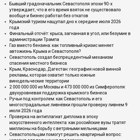
Бывший градоначальник Севастополя эпохи 90-х
утверждает, что в его время взяток не существовало
вообще и бизнес работал без откатов
Крымский туризм нащупал дно к середине июля 2026
года
Финальный отсчёт: крыса, загнанная в угол, или безумие в
администрации Трампа
Газ вместо бензина: как топливный кризис меняет
автожизнь Крыма и Севастополя?
Севастополь создал беспрецедентный механизм
спасения местного бизнеса
Крым, Краснодар, Дагестан: география новой винной
рекламы, которая охватит только южные
винодельческие территории
2 000 000 000 из Москвы и 473 000 000 из Симферополя:
двухуровневая поддержка крымского бизнеса
Ручьи под контролем: как Севастополь и его
многострадальные ливнёвки прошли проверку ливнем 9
июля 2026 года
Проверка на антиплагиат диплома в эпоху
искусственного интеллекта: как российские вузы тратят
миллионы на борьбу с ветряными мельницами
Севастопольцам помогут решить квартирный вопрос: