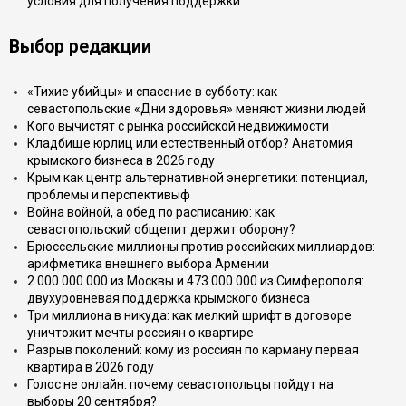
условия для получения поддержки
Выбор редакции
«Тихие убийцы» и спасение в субботу: как
севастопольские «Дни здоровья» меняют жизни людей
Кого вычистят с рынка российской недвижимости
Кладбище юрлиц или естественный отбор? Анатомия
крымского бизнеса в 2026 году
Крым как центр альтернативной энергетики: потенциал,
проблемы и перспективыф
Война войной, а обед по расписанию: как
севастопольский общепит держит оборону?
Брюссельские миллионы против российских миллиардов:
арифметика внешнего выбора Армении
2 000 000 000 из Москвы и 473 000 000 из Симферополя:
двухуровневая поддержка крымского бизнеса
Три миллиона в никуда: как мелкий шрифт в договоре
уничтожит мечты россиян о квартире
Разрыв поколений: кому из россиян по карману первая
квартира в 2026 году
Голос не онлайн: почему севастопольцы пойдут на
выборы 20 сентября?