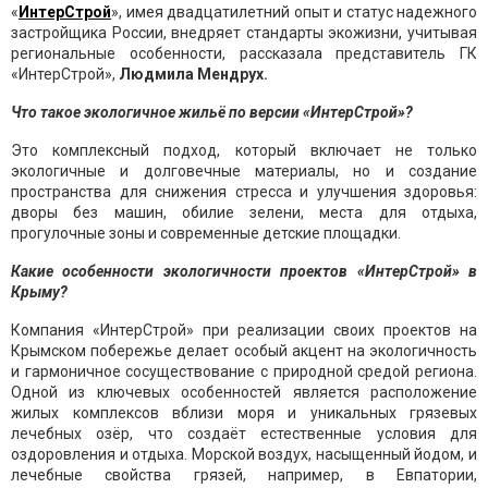
«
ИнтерСтрой
», имея двадцатилетний опыт и статус надежного
застройщика России, внедряет стандарты экожизни, учитывая
региональные особенности, рассказала представитель ГК
«ИнтерСтрой»,
Людмила
Мендрух
.
Что такое экологичное жильё по версии
«
ИнтерСтрой
»
?
Это комплексный подход, который включает не только
экологичные и долговечные материалы, но и создание
пространства для снижения стресса и улучшения здоровья:
дворы без машин, обилие зелени, места для отдыха,
прогулочные зоны и современные детские площадки.
Какие особенности экологичности проектов
«
ИнтерСтрой
»
в
Крыму?
Компания «ИнтерСтрой» при реализации своих проектов на
Крымском побережье делает особый акцент на экологичность
и гармоничное сосуществование с природной средой региона.
Одной из ключевых особенностей является расположение
жилых комплексов вблизи моря и уникальных грязевых
лечебных озёр, что создаёт естественные условия для
оздоровления и отдыха. Морской воздух, насыщенный йодом, и
лечебные свойства грязей, например, в Евпатории,