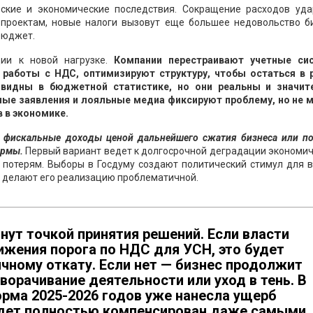
ские и экономические последствия. Сокращение расходов уда
проектам, новые налоги вызовут еще большее недовольство би
бюджет.
ии к новой нагрузке.
Компании перестраивают учетные си
работы с НДС, оптимизируют структуру, чтобы остаться в 
 видны в бюджетной статистике, но они реальны и значит
ные заявления и лояльные медиа фиксируют проблему, но не 
 в экономике.
ь фискальные доходы ценой дальнейшего сжатия бизнеса или по
ормы.
Первый вариант ведет к долгосрочной деградации экономич
 потерям. Выборы в Госдуму создают политический стимул для в
а делают его реализацию проблематичной.
анут точкой принятия решений. Если власти
ижения порога по НДС для УСН, это будет
ичному откату. Если нет — бизнес продолжит
ворачивание деятельности или уход в тень. В
орма 2025-2026 годов уже нанесла ущерб
будет полностью компенсирован даже самыми