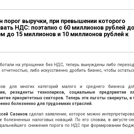
 порог выручки, при превышении которого
вать НДС: поэтапно с 60 миллионов рублей д
ем до 15 миллионов и 10 миллионов рублей к
работали на упрощенке без НДС, теперь вынуждены либо переход
отчетностью, либо искусственно дробить бизнес, чтобы остать
сов для многих категорий малого и среднего бизнеса до
нии, резиденты технопарков, социальные предприятия п
итие приоритетных секторов. Теперь эти льготы свернуты, и 
бенно болезненно для трудоемких отраслей.
сей Сазанов
сделал заявление, которое можно интерпретирова
 болезненных налоговых новаций. По его словам, в августе-се
т дальнейшего снижения порога по НДС при формировании бюдж