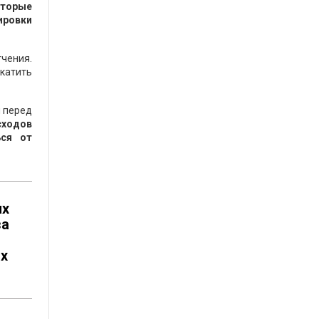
оторые
ировки
гчения.
ткатить
и перед
сходов
ься от
ых
за
ых