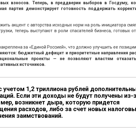
вых взносов. Теперь, в преддверии выборов в Госдуму, к
амая партия демонстрирует готовность поддержать коррект
жить акцент с авторства исходных норм на роль инициатора смя
грузки, теперь выступают в роли спасателей бизнеса, готовых о
закреплена за «Единой Россией», что должно улучшить ее позици
аняются: бюджетный дефицит и приоритетные направления ра
национальные проекты — не позволяют властям отказат
нативных источников.
с учетом 1,2 триллиона рублей дополнительн
аций. Если эти доходы не будут получены из-
мер, возникнет дыра, которую придется
щения расходов, либо за счет новых налогов
ичения заимствований.