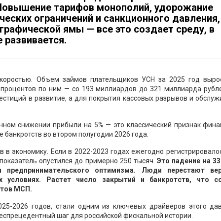
 Повышение тарифов монополий, удорожание
еских ограничений и санкционного давления,
рафической ямы — все это создает среду, в
е развивается.
скоростью. Объем займов плательщиков УСН за 2025 год вырос
 процентов по ним — со 193 миллиардов до 321 миллиарда рубл
вестиций в развитие, а для покрытия кассовых разрывов и обслу
енном снижении прибыли на 5% — это классический признак фина
е банкротств во втором полугодии 2026 года.
 в экономику. Если в 2022-2023 годах ежегодно регистрировало
 показатель опустился до примерно 250 тысяч.
Это падение на 33
ты предпринимательского оптимизма. Люди перестают ве
 условиях. Растет число закрытий и банкротств, что с
ктов МСП.
025-2026 годов, стали одним из ключевых драйверов этого дав
еспрецедентный шаг для российской фискальной истории.