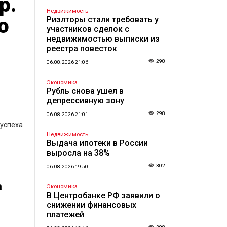
р.
Недвижимость
о
Риэлторы стали требовать у
участников сделок с
недвижимостью выписки из
реестра повесток
298
06.08.2026 21:06
Экономика
Рубль снова ушел в
депрессивную зону
298
06.08.2026 21:01
 успеха
Недвижимость
Выдача ипотеки в России
выросла на 38%
302
06.08.2026 19:50
а
Экономика
В Центробанке РФ заявили о
снижении финансовых
платежей