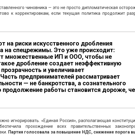
ставленного чиновника — это не просто дипломатическая осторо
готово к корректировкам, если текущая политика продолжит раз
т на риски искусственного дробления
а на спецрежимы. Это уже происходит:
т множественные ИП и ООО, чтобы не
 такое дробление создает неэффективную
 прозрачность и увеличивает
Часть предпринимателей рассматривает
ьности — не банкротства, а сознательного
то продолжение работы становится дороже, ч
можно игнорировать. «Единая Россия», располагающая конституц
беспечила прохождение всех правительственных законопро
зки.
Партия голосовала за повышение НДС, снижение порога в