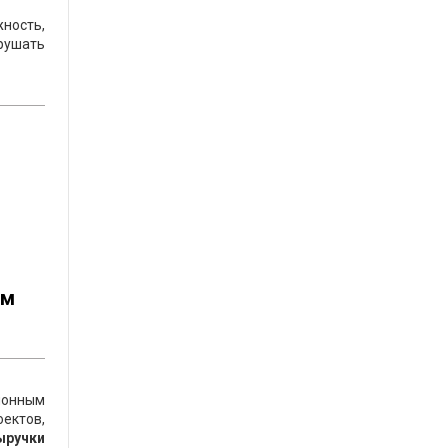
жность,
рушать
ем
ионным
ектов,
ыручки