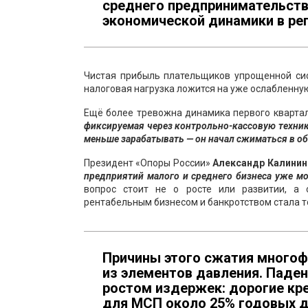
среднего предпринимательства
экономической динамики в рег
Чистая прибыль плательщиков упрощенной сис
налоговая нагрузка ложится на уже ослабленну
Ещё более тревожна динамика первого квартал
фиксируемая через контрольно-кассовую технику
меньше зарабатывать — он начал сжиматься в о
Президент «Опоры России»
Александр Калинин
предприятий малого и среднего бизнеса уже м
вопрос стоит не о росте или развитии, а 
рентабельным бизнесом и банкротством стала т
Причины этого сжатия многоф
из элементов давления. Паден
ростом издержек: дорогие кре
для МСП около 25% годовых д