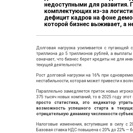
недоступными для развития.
комплектующих из-за логистич
дефицит кадров на фоне демог
которой бизнес выживает, а н
Долговая нагрузка усиливается с пугающей 
триллиона до 5 триллионов рублей, а выплаты
означает, что бизнес берет кредиты не для ин
текущей деятельности.
Рост долговой нагрузки на 16% при одноврем
нестабильности, которая может привести к волн
Параллельно замедляется приток новых игроков
375 тысяч новых компаний, то в 2025 году этот
просто статистика, это индикатор утра
возможность успешного старта в текущих
отрицательную динамику численности субъе
Налоговые изменения, вступившие в силу с 2
Базовая ставка НДС повышена с 20% до 22% — б