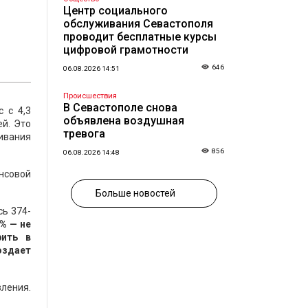
Центр социального
обслуживания Севастополя
проводит бесплатные курсы
цифровой грамотности
646
06.08.2026 14:51
Происшествия
В Севастополе снова
 с 4,3
объявлена воздушная
ей. Это
тревога
живания
856
06.08.2026 14:48
нсовой
Больше новостей
сь 374-
% — не
рить в
оздает
ления.