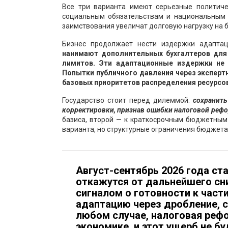
Все три варианта имеют серьезные политиче
социальным обязательствам и национальным 
заимствования увеличат долговую нагрузку на 
Бизнес продолжает нести издержки адаптац
нанимают дополнительных бухгалтеров для 
лимитов. Эти адаптационные издержки не
Попытки публичного давления через эксперт
базовых приоритетов распределения ресурсов
Государство стоит перед дилеммой:
сохранит
корректировки, признав ошибки налоговой реф
базиса, второй — к краткосрочным бюджетным
варианта, но структурные ограничения бюджет
Август-сентябрь 2026 года ст
откажутся от дальнейшего сн
сигналом о готовности к част
адаптацию через дробление, с
любом случае, налоговая реф
экономике, и этот ущерб не 