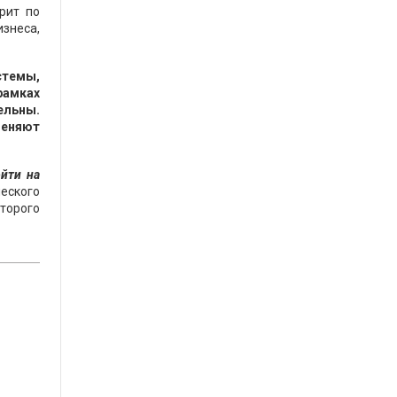
рит по
знеса,
стемы,
рамках
ельны.
меняют
йти на
еского
торого