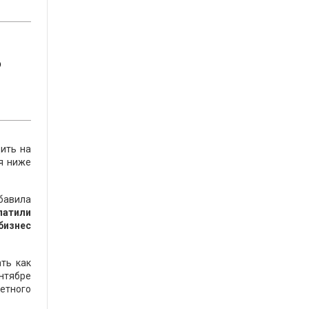
о
ить на
ся ниже
бавила
латили
бизнес
ть как
нтябре
етного