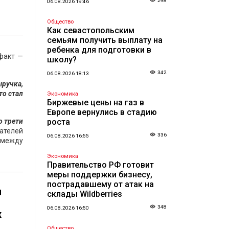
298
06.08.2026 19:46
Общество
Как севастопольским
семьям получить выплату на
ребенка для подготовки в
факт —
школу?
342
06.08.2026 18:13
ыручка,
то стал
Экономика
Биржевые цены на газ в
Европе вернулись в стадию
о трети
роста
ателей
336
06.08.2026 16:55
 между
Экономика
Правительство РФ готовит
меры поддержки бизнесу,
пострадавшему от атак на
н
склады Wildberries
348
06.08.2026 16:50
х
Общество