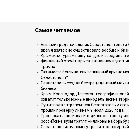
Самое читаемое
Бывший градоначальник Севастополя эпохи 90
время взяток не существовало вообще и бизн
Крымский туризм нащупал дно к середине ию
Финальный отсчёт: крыса, загнанная в угол, 
Трампа
Газ вместо бензина: как топливный кризис м
Севастополя?
Севастополь создал беспрецедентный механ
бизнеса
Крым, Краснодар, Дагестан: география новой
охватит только южные винодельческие терр
Ручьи под контролем: как Севастополь и его
прошли проверку ливнем 9 июля 2026 года
Проверка на антиплагиат диплома в эпоху иск
российские вузы тратят миллионы на борьбу
Севастопольцам помогут решить квартирный 