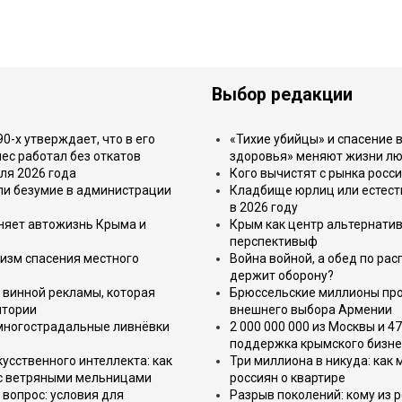
Выбор редакции
-х утверждает, что в его
«Тихие убийцы» и спасение в
ес работал без откатов
здоровья» меняют жизни л
ля 2026 года
Кого вычистят с рынка росс
или безумие в администрации
Кладбище юрлиц или естест
в 2026 году
еняет автожизнь Крыма и
Крым как центр альтернатив
перспективыф
изм спасения местного
Война войной, а обед по ра
держит оборону?
 винной рекламы, которая
Брюссельские миллионы про
итории
внешнего выбора Армении
 многострадальные ливнёвки
2 000 000 000 из Москвы и 4
поддержка крымского бизне
усственного интеллекта: как
Три миллиона в никуда: как
 с ветряными мельницами
россиян о квартире
вопрос: условия для
Разрыв поколений: кому из р