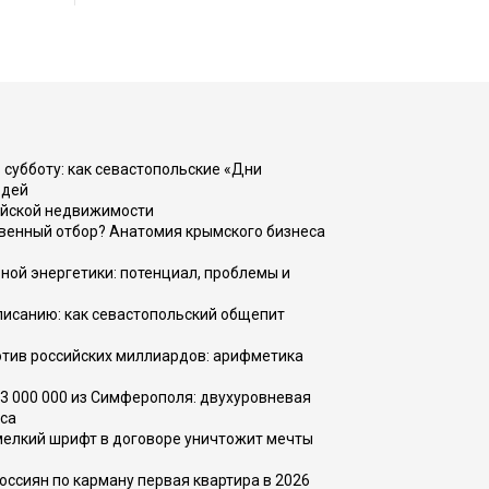
 субботу: как севастопольские «Дни
юдей
ийской недвижимости
венный отбор? Анатомия крымского бизнеса
ной энергетики: потенциал, проблемы и
списанию: как севастопольский общепит
тив российских миллиардов: арифметика
73 000 000 из Симферополя: двухуровневая
са
 мелкий шрифт в договоре уничтожит мечты
оссиян по карману первая квартира в 2026