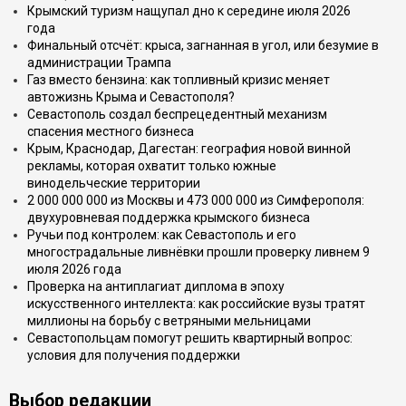
Крымский туризм нащупал дно к середине июля 2026
года
Финальный отсчёт: крыса, загнанная в угол, или безумие в
администрации Трампа
Газ вместо бензина: как топливный кризис меняет
автожизнь Крыма и Севастополя?
Севастополь создал беспрецедентный механизм
спасения местного бизнеса
Крым, Краснодар, Дагестан: география новой винной
рекламы, которая охватит только южные
винодельческие территории
2 000 000 000 из Москвы и 473 000 000 из Симферополя:
двухуровневая поддержка крымского бизнеса
Ручьи под контролем: как Севастополь и его
многострадальные ливнёвки прошли проверку ливнем 9
июля 2026 года
Проверка на антиплагиат диплома в эпоху
искусственного интеллекта: как российские вузы тратят
миллионы на борьбу с ветряными мельницами
Севастопольцам помогут решить квартирный вопрос:
условия для получения поддержки
Выбор редакции