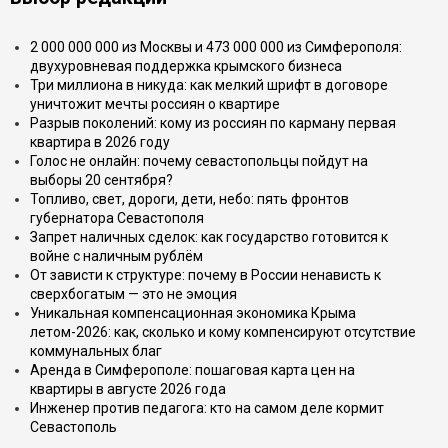
2 000 000 000 из Москвы и 473 000 000 из Симферополя:
двухуровневая поддержка крымского бизнеса
Три миллиона в никуда: как мелкий шрифт в договоре
уничтожит мечты россиян о квартире
Разрыв поколений: кому из россиян по карману первая
квартира в 2026 году
Голос не онлайн: почему севастопольцы пойдут на
выборы 20 сентября?
Топливо, свет, дороги, дети, небо: пять фронтов
губернатора Севастополя
Запрет наличных сделок: как государство готовится к
войне с наличным рублём
От зависти к структуре: почему в России ненависть к
сверхбогатым — это не эмоция
Уникальная компенсационная экономика Крыма
летом-2026: как, сколько и кому компенсируют отсутствие
коммунальных благ
Аренда в Симферополе: пошаговая карта цен на
квартиры в августе 2026 года
Инженер против педагога: кто на самом деле кормит
Севастополь