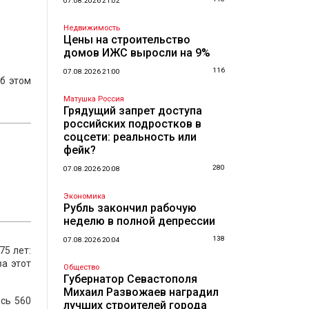
07.08.2026 21:02
Недвижимость
Цены на строительство
домов ИЖС выросли на 9%
116
07.08.2026 21:00
Об этом
Матушка Россия
Грядущий запрет доступа
российских подростков в
соцсети: реальность или
фейк?
280
07.08.2026 20:08
Экономика
Рубль закончил рабочую
неделю в полной депрессии
138
07.08.2026 20:04
75 лет:
за этот
Общество
Губернатор Севастополя
Михаил Развожаев наградил
ись 560
лучших строителей города