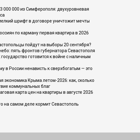
73 000 000 из Симферополя: двухуровневая
са
 мелкий шрифт в договоре уничтожит мечты
оссиян по карману первая квартира в 2026
вастопольцы пойдут на выборы 20 сентября?
, небо: пять фронтов губернатора Севастополя
 государство готовится к войне с наличным
ему в России ненависть к сверхбогатым — это
 экономика Крыма летом-2026: как, сколько
твие коммунальных благ
говая карта цен на квартиры в августе 2026
то на самом деле кормит Севастополь