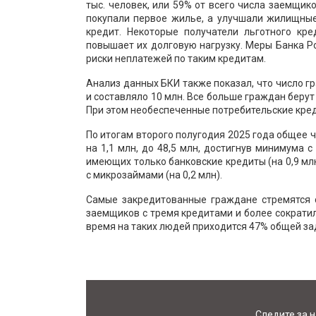
тыс. человек, или 59% от всего числа заемщик
покупали первое жилье, а улучшали жилищные
кредит. Некоторые получатели льготного кре
повышает их долговую нагрузку. Меры Банка Р
риски неплатежей по таким кредитам.
Анализ данных БКИ также показал, что число г
и составляло 10 млн. Все больше граждан берут
При этом необеспеченные потребительские кре
По итогам второго полугодия 2025 года общее 
на 1,1 млн, до 48,5 млн, достигнув минимума 
имеющих только банковские кредиты (на 0,9 мл
с микрозаймами (на 0,2 млн).
Самые закредитованные граждане стремятся с
заемщиков с тремя кредитами и более сократило
время на таких людей приходится 47% общей з
Следите за 