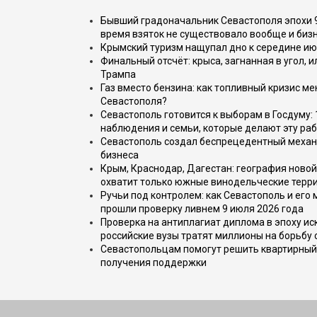
Бывший градоначальник Севастополя эпохи 90
время взяток не существовало вообще и бизн
Крымский туризм нащупал дно к середине ию
Финальный отсчёт: крыса, загнанная в угол, 
Трампа
Газ вместо бензина: как топливный кризис м
Севастополя?
Севастополь готовится к выборам в Госдуму: 
наблюдения и семьи, которые делают эту раб
Севастополь создал беспрецедентный механ
бизнеса
Крым, Краснодар, Дагестан: география новой
охватит только южные винодельческие терр
Ручьи под контролем: как Севастополь и его
прошли проверку ливнем 9 июля 2026 года
Проверка на антиплагиат диплома в эпоху иск
российские вузы тратят миллионы на борьбу
Севастопольцам помогут решить квартирный 
получения поддержки