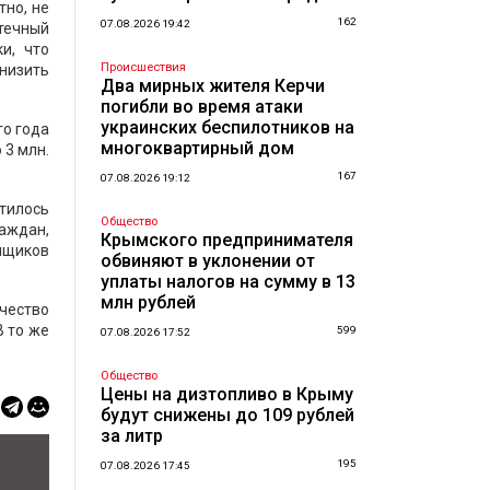
тно, не
162
07.08.2026 19:42
течный
и, что
Происшествия
снизить
Два мирных жителя Керчи
погибли во время атаки
украинских беспилотников на
го года
многоквартирный дом
 3 млн.
167
07.08.2026 19:12
атилось
Общество
раждан,
Крымского предпринимателя
емщиков
обвиняют в уклонении от
уплаты налогов на сумму в 13
млн рублей
чество
В то же
599
07.08.2026 17:52
Общество
Цены на дизтопливо в Крыму
будут снижены до 109 рублей
за литр
195
07.08.2026 17:45