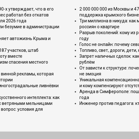
-х утверждает, что в его
2 000 000 000 из Москвы и 4
ес работал без откатов
поддержка крымского бизне
ля 2026 года
Три миллиона в никуда: как
или безумие в администрации
россиян о квартире
Разрыв поколений: кому из р
еняет автожизнь Крыма и
году
Голос не онлайн: почему се
187 участков, штаб
Топливо, свет, дороги, дети
оту вместе
Запрет наличных сделок: как
изм спасения местного
рублём
От зависти к структуре: поч
 винной рекламы, которая
не эмоция
итории
Уникальная компенсационная
 многострадальные ливнёвки
и кому компенсируют отсутс
Аренда в Симферополе: поша
усственного интеллекта: как
года
 с ветряными мельницами
Инженер против педагога: к
вопрос: условия для