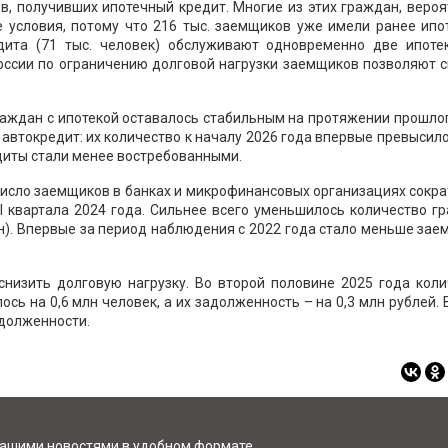
ов, получивших ипотечный кредит. Многие из этих граждан, вероя
 условия, потому что 216 тыс. заемщиков уже имели ранее ипо
дита (71 тыс. человек) обслуживают одновременно две ипотек
оссии по ограничению долговой нагрузки заемщиков позволяют 
раждан с ипотекой оставалось стабильным на протяжении прошло
 автокредит: их количество к началу 2026 года впервые превысило
диты стали менее востребованными.
число заемщиков в банках и микрофинансовых организациях сокр
с I квартала 2024 года. Сильнее всего уменьшилось количество г
н). Впервые за период наблюдения с 2022 года стало меньше за
низить долговую нагрузку. Во второй половине 2025 года коли
сь на 0,6 млн человек, а их задолженность – на 0,3 млн рублей. 
адолженности.
нашими новостями в удобном формате