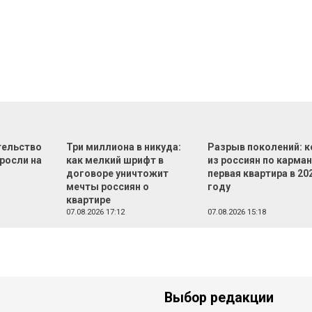
тельство
Три миллиона в никуда:
Разрыв поколений: 
росли на
как мелкий шрифт в
из россиян по карман
договоре уничтожит
первая квартира в 20
мечты россиян о
году
квартире
07.08.2026 17:12
07.08.2026 15:18
Выбор редакции