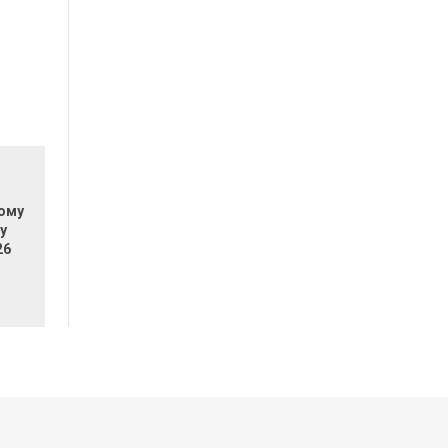
кому
у
26