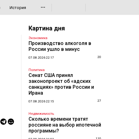
•••
с
История
Картина дня
Экономика
Производство алкоголя в
России ушло в минус
20
07.08.2026 22:17
Политика
Сенат США принял
законопроект об «адских
санкциях» против России и
Ирана
27
07.08.2026 22:15
Недвижимость
Сколько времени тратят
россияне на выбор ипотечной
программы?
110