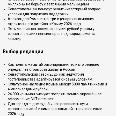
миллионы на борьбу с ветряными мельницами
Севастопольцам помогут решить квартирный вопрос:
условия для получения поддержки
Александра Романенко: три сценария выживания
строительного ритейла в Крыму 2026 года
Пять миллионов восемьсот тысяч рублей украли у
севастопольских пенсионеров под видом ремонта
квартир
Выбор редакции
Как понять масштаб разочарования или кто реально
определяет стоимость жилья в России
Севастопольский сезон 2026: как индустрия
гостеприимства адаптируется к новым условиям
Культурное наследие Крыма: между 5000 памятниками и
4 миллиардами рублей
24 000 крымчан рискуют потерять землю: упрощённое
оформление СНТ истекает
Два города — две судьбы: как разошлись пути
севастопольской и симферопольской вторички в июле
2026 году