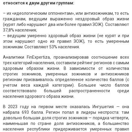
относится к двум другим группам:
– их «идеологическим оппонентам», или антизожникам, то есть
гражданам, ведущим выраженно нездоровый образ жизни
(курят либо нарушают два или более правил ЗОЖ). Составляют
37,8% населения;
– ведущим умеренно здоровый образ жизни (не курят и при
этом нарушают одно из правил ЗОЖ), то есть умеренным
зожникам. Составляют 53% населения.
Аналитики FinExpertiza, проанализировав соотношение всех
трех категорий населения, составили рейтинг регионов с самым
здоровым образом жизни. В зависимости от количества
строгих зожников, умеренных зожников и антизожников
регионам присваивалось определенное количество баллов (с
учетом веса каждой категории). Большее число баллов
соответствовало большей распространенности среди
населения здорового образа жизни.
В 2023 году на первом месте оказалась Ингушетия — она
набрала 693 балла. Регион попал в лидеры неспроста: там
довольно большая доля строгих зожников — порядка четверти,
наименьшая по стране доля антизожников, а большинство
населения республики придерживается умеренных правил