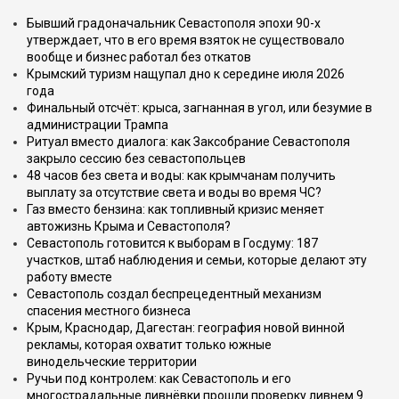
Бывший градоначальник Севастополя эпохи 90-х
утверждает, что в его время взяток не существовало
вообще и бизнес работал без откатов
Крымский туризм нащупал дно к середине июля 2026
года
Финальный отсчёт: крыса, загнанная в угол, или безумие в
администрации Трампа
Ритуал вместо диалога: как Заксобрание Севастополя
закрыло сессию без севастопольцев
48 часов без света и воды: как крымчанам получить
выплату за отсутствие света и воды во время ЧС?
Газ вместо бензина: как топливный кризис меняет
автожизнь Крыма и Севастополя?
Севастополь готовится к выборам в Госдуму: 187
участков, штаб наблюдения и семьи, которые делают эту
работу вместе
Севастополь создал беспрецедентный механизм
спасения местного бизнеса
Крым, Краснодар, Дагестан: география новой винной
рекламы, которая охватит только южные
винодельческие территории
Ручьи под контролем: как Севастополь и его
многострадальные ливнёвки прошли проверку ливнем 9