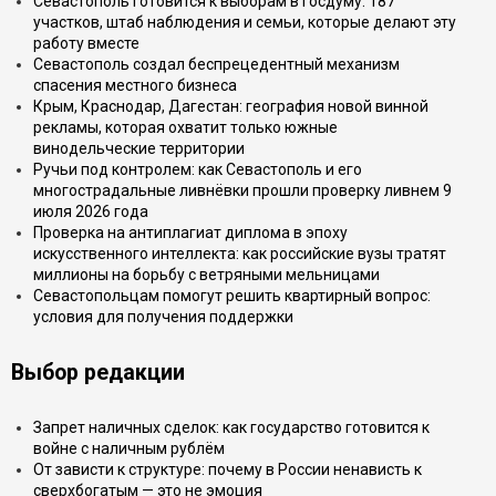
Севастополь готовится к выборам в Госдуму: 187
участков, штаб наблюдения и семьи, которые делают эту
работу вместе
Севастополь создал беспрецедентный механизм
спасения местного бизнеса
Крым, Краснодар, Дагестан: география новой винной
рекламы, которая охватит только южные
винодельческие территории
Ручьи под контролем: как Севастополь и его
многострадальные ливнёвки прошли проверку ливнем 9
июля 2026 года
Проверка на антиплагиат диплома в эпоху
искусственного интеллекта: как российские вузы тратят
миллионы на борьбу с ветряными мельницами
Севастопольцам помогут решить квартирный вопрос:
условия для получения поддержки
Выбор редакции
Запрет наличных сделок: как государство готовится к
войне с наличным рублём
От зависти к структуре: почему в России ненависть к
сверхбогатым — это не эмоция