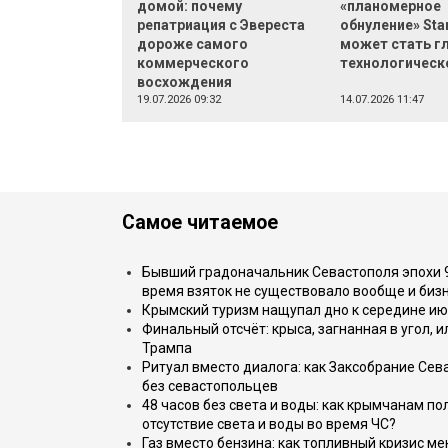
домой: почему
«планомерное
репатриация с Эвереста
обнуление» Star
дороже самого
может стать г
коммерческого
технологическ
восхождения
19.07.2026 09:32
14.07.2026 11:47
Самое читаемое
Бывший градоначальник Севастополя эпохи 90
время взяток не существовало вообще и бизн
Крымский туризм нащупал дно к середине ию
Финальный отсчёт: крыса, загнанная в угол, 
Трампа
Ритуал вместо диалога: как Заксобрание Сев
без севастопольцев
48 часов без света и воды: как крымчанам по
отсутствие света и воды во время ЧС?
Газ вместо бензина: как топливный кризис м