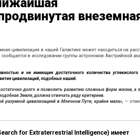
ближайшая
 продвинутая внеземна
мная цивилизация в нашей Галактике может находиться на расс
ом сообщается в исследовании группы астрономов Австрийской а
ивностью и не имеющие достаточного количества углекислого 
витие цивилизаций, подобных нашей.
достаточно долго и позволить развитию сложных форм жизни, а 
 подобная Земле, должна отвечать ряду критериев.
ой разумной цивилизацией в Млечном Пути, крайне мала»,
— отме
rch for Extraterrestrial Intelligence) имеет