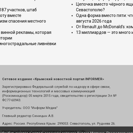
Цепочка вместо чёрного ящи
187 участков, штаб
Севастополю?
оту вместе
Одна форма вместо пяти: чт
изм спасения местного
августа 2026 года
От Renault до McDonald's: к
 винной рекламы, которая
13 миллиардов — это много 
итории
 многострадальные ливнёвки
Сетевое издание «Крымский новостной портал INFORMER»
Зарегистрировано Федеральной службой по надзору в сфере связи,
информационных технологий и массовых коммуникаций
(Роскомнадзор) 05 марта 2015 года, свидетельство о регистрации Эл №
ФС77-60943.
Учредитель: ООО "Информ Медиа"
Главный редактор Синицын А.В.
Адрес: Россия. Республика Крым. 299053. Севастополь, ул. Руднева 26.
Настоящий ресурс может содержать материалы 18+