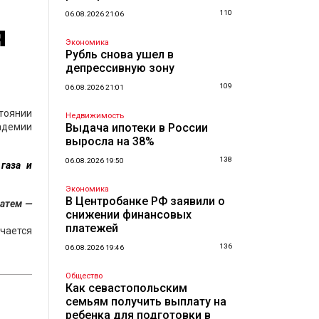
110
06.08.2026 21:06
я
Экономика
Рубль снова ушел в
депрессивную зону
109
06.08.2026 21:01
тоянии
Недвижимость
кадемии
Выдача ипотеки в России
выросла на 38%
138
06.08.2026 19:50
газа и
Экономика
В Центробанке РФ заявили о
затем —
снижении финансовых
платежей
чается
136
06.08.2026 19:46
Общество
Как севастопольским
семьям получить выплату на
ребенка для подготовки в