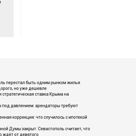
я
оль перестал быть одним рынком жилья
дорого, но уже дешевле
и стратегическая ставка Крыма на
ы под давлением: арендаторы требуют
енная коррекция: что случилось с ипотекой
ной Думы закрыт. Севастополь считает, что
о ждёт от девятого