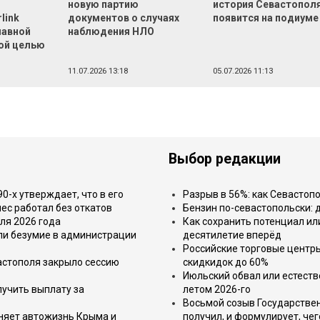
новую партию
история Севастопол
link
документов о случаях
появится на подиуме
лавной
наблюдения НЛО
ой целью
11.07.2026 13:18
05.07.2026 11:13
Выбор редакции
-х утверждает, что в его
Разрыв в 56%: как Севастоп
ес работал без откатов
Бензин по-севастопольски: 
ля 2026 года
Как сохранить потенциал ил
или безумие в администрации
десятилетие вперёд
Российские торговые центр
астополя закрыло сессию
скидкидок до 60%
Июльский обвал или естеств
лучить выплату за
летом 2026-го
Восьмой созыв Государствен
еняет автожизнь Крыма и
получил, и формулирует, чег