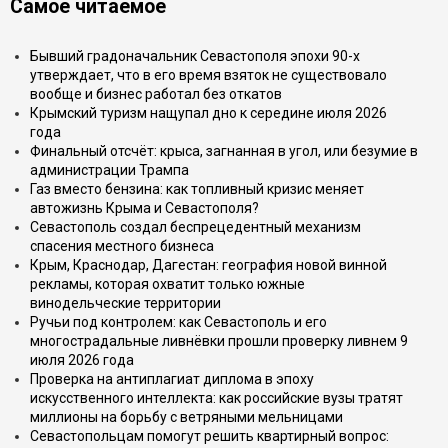
Самое читаемое
Бывший градоначальник Севастополя эпохи 90-х
утверждает, что в его время взяток не существовало
вообще и бизнес работал без откатов
Крымский туризм нащупал дно к середине июля 2026
года
Финальный отсчёт: крыса, загнанная в угол, или безумие в
администрации Трампа
Газ вместо бензина: как топливный кризис меняет
автожизнь Крыма и Севастополя?
Севастополь создал беспрецедентный механизм
спасения местного бизнеса
Крым, Краснодар, Дагестан: география новой винной
рекламы, которая охватит только южные
винодельческие территории
Ручьи под контролем: как Севастополь и его
многострадальные ливнёвки прошли проверку ливнем 9
июля 2026 года
Проверка на антиплагиат диплома в эпоху
искусственного интеллекта: как российские вузы тратят
миллионы на борьбу с ветряными мельницами
Севастопольцам помогут решить квартирный вопрос: