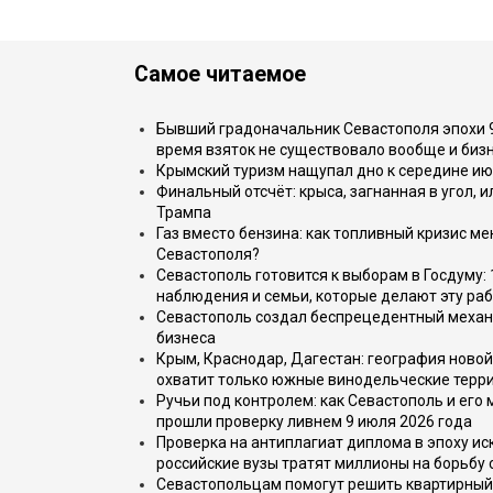
Самое читаемое
Бывший градоначальник Севастополя эпохи 90
время взяток не существовало вообще и бизн
Крымский туризм нащупал дно к середине ию
Финальный отсчёт: крыса, загнанная в угол, 
Трампа
Газ вместо бензина: как топливный кризис м
Севастополя?
Севастополь готовится к выборам в Госдуму: 
наблюдения и семьи, которые делают эту раб
Севастополь создал беспрецедентный механ
бизнеса
Крым, Краснодар, Дагестан: география новой
охватит только южные винодельческие терр
Ручьи под контролем: как Севастополь и его
прошли проверку ливнем 9 июля 2026 года
Проверка на антиплагиат диплома в эпоху иск
российские вузы тратят миллионы на борьбу
Севастопольцам помогут решить квартирный 