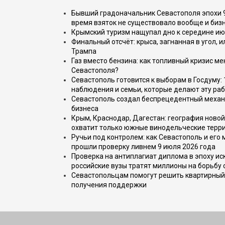
Бывший градоначальник Севастополя эпохи 90
время взяток не существовало вообще и бизн
Крымский туризм нащупал дно к середине ию
Финальный отсчёт: крыса, загнанная в угол, 
Трампа
Газ вместо бензина: как топливный кризис м
Севастополя?
Севастополь готовится к выборам в Госдуму: 
наблюдения и семьи, которые делают эту раб
Севастополь создал беспрецедентный механ
бизнеса
Крым, Краснодар, Дагестан: география новой
охватит только южные винодельческие терр
Ручьи под контролем: как Севастополь и его
прошли проверку ливнем 9 июля 2026 года
Проверка на антиплагиат диплома в эпоху иск
российские вузы тратят миллионы на борьбу
Севастопольцам помогут решить квартирный 
получения поддержки