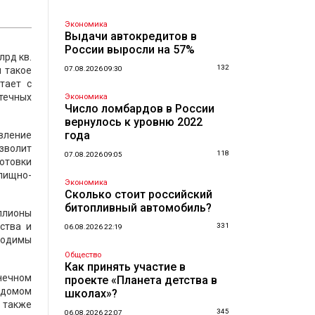
Экономика
Выдачи автокредитов в
России выросли на 57%
лрд кв.
132
и такое
07.08.2026 09:30
тает с
течных
Экономика
Число ломбардов в России
вернулось к уровню 2022
года
овление
зволит
118
07.08.2026 09:05
готовки
лищно-
Экономика
Сколько стоит российский
битопливный автомобиль?
ллионы
ства и
331
06.08.2026 22:19
ходимы
Общество
Как принять участие в
онечном
проекте «Планета детства в
 домом
школах»?
а также
345
06.08.2026 22:07