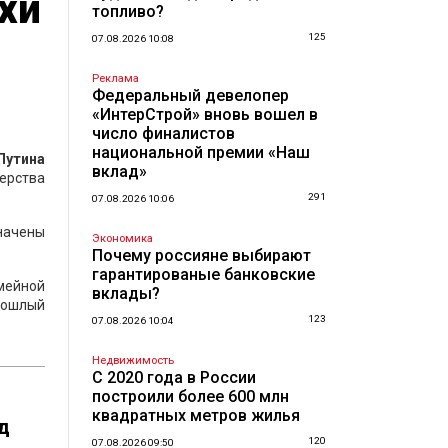
хи
топливо?
125
07.08.2026 10:08
Реклама
Федеральный девелопер
«ИнтерСтрой» вновь вошел в
число финалистов
национальной премии «Наш
Путина
вклад»
ерства
291
07.08.2026 10:06
начены
Экономика
Почему россияне выбирают
гарантированые банковские
емейной
вклады?
прошлый
123
07.08.2026 10:04
Недвижимость
С 2020 года в России
построили более 600 млн
квадратных метров жилья
д
120
07.08.2026 09:50