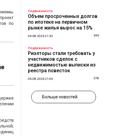
Недвижимость
низмы,
Объем просроченных долгов
дпроект
по ипотеке на первичном
тов по
рынке жилья вырос на 15%
346
06.08.2026 21:33
Недвижимость
Риэлторы стали требовать у
участников сделок с
недвижимостью выписки из
ие
реестра повесток
378
06.08.2026 21:06
Больше новостей
держке
елении
редств
льной,
единиц