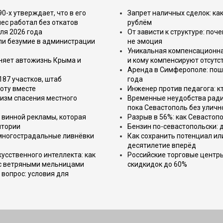
-х утверждает, что в его
Запрет наличных сделок: как
ес работал без откатов
рублём
ля 2026 года
От зависти к структуре: поч
или безумие в администрации
не эмоция
Уникальная компенсационная
еняет автожизнь Крыма и
и кому компенсируют отсутс
Аренда в Симферополе: поша
187 участков, штаб
года
оту вместе
Инженер против педагога: к
изм спасения местного
Временные неудобства ради 
пока Севастополь без уличн
 винной рекламы, которая
Разрыв в 56%: как Севастоп
итории
Бензин по-севастопольски: 
 многострадальные ливнёвки
Как сохранить потенциал ил
десятилетие вперёд
усственного интеллекта: как
Российские торговые центр
 с ветряными мельницами
скидкидок до 60%
вопрос: условия для