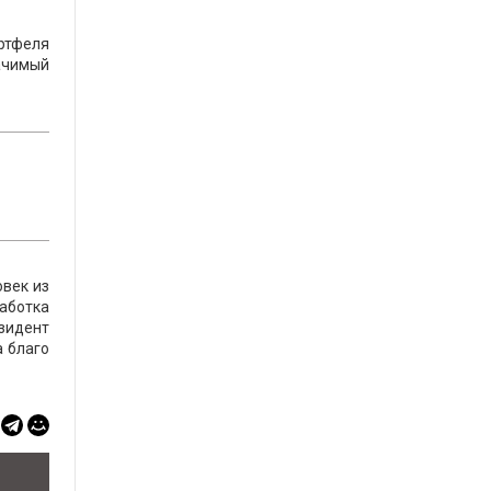
ртфеля
начимый
овек из
работка
езидент
а благо