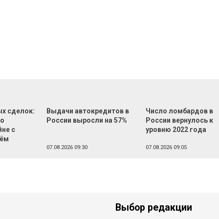
ых сделок:
Выдачи автокредитов в
Число ломбардов в
во
России выросли на 57%
России вернулось к
йне с
уровню 2022 года
лём
07.08.2026 09:30
07.08.2026 09:05
Выбор редакции