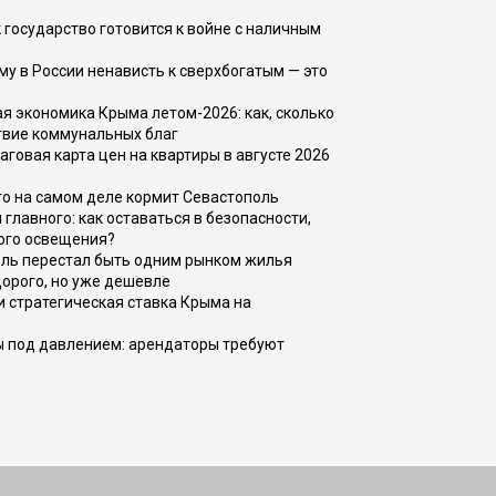
 государство готовится к войне с наличным
ему в России ненависть к сверхбогатым — это
 экономика Крыма летом-2026: как, сколько
твие коммунальных благ
говая карта цен на квартиры в августе 2026
то на самом деле кормит Севастополь
главного: как оставаться в безопасности,
ого освещения?
оль перестал быть одним рынком жилья
дорого, но уже дешевле
и стратегическая ставка Крыма на
ы под давлением: арендаторы требуют