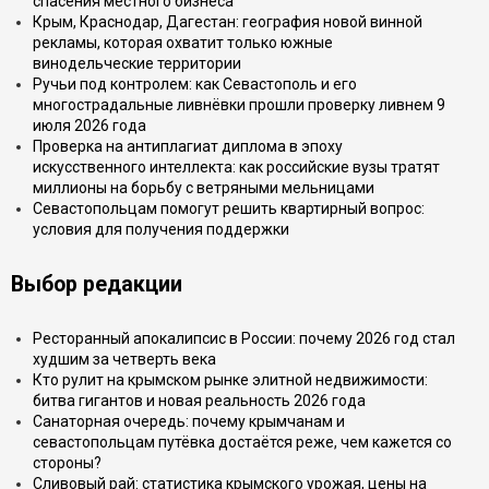
спасения местного бизнеса
Крым, Краснодар, Дагестан: география новой винной
рекламы, которая охватит только южные
винодельческие территории
Ручьи под контролем: как Севастополь и его
многострадальные ливнёвки прошли проверку ливнем 9
июля 2026 года
Проверка на антиплагиат диплома в эпоху
искусственного интеллекта: как российские вузы тратят
миллионы на борьбу с ветряными мельницами
Севастопольцам помогут решить квартирный вопрос:
условия для получения поддержки
Выбор редакции
Ресторанный апокалипсис в России: почему 2026 год стал
худшим за четверть века
Кто рулит на крымском рынке элитной недвижимости:
битва гигантов и новая реальность 2026 года
Санаторная очередь: почему крымчанам и
севастопольцам путёвка достаётся реже, чем кажется со
стороны?
Сливовый рай: статистика крымского урожая, цены на