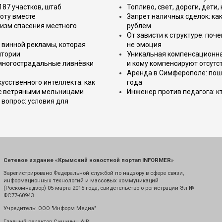
187 участков, штаб
Топливо, свет, дороги, дети
оту вместе
Запрет наличных сделок: как
изм спасения местного
рублём
От зависти к структуре: поч
 винной рекламы, которая
не эмоция
итории
Уникальная компенсационная
 многострадальные ливнёвки
и кому компенсируют отсутс
Аренда в Симферополе: поша
усственного интеллекта: как
года
 с ветряными мельницами
Инженер против педагога: к
вопрос: условия для
Сетевое издание «Крымский новостной портал INFORMER»
Зарегистрировано Федеральной службой по надзору в сфере связи,
информационных технологий и массовых коммуникаций
(Роскомнадзор) 05 марта 2015 года, свидетельство о регистрации Эл №
ФС77-60943.
Учредитель: ООО "Информ Медиа"
Главный редактор Синицын А.В.