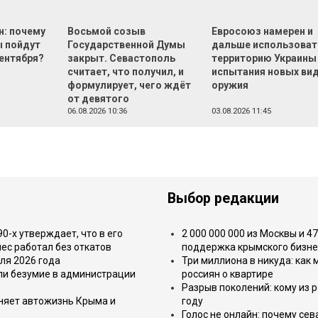
н: почему
Восьмой созыв
Евросоюз намерен и
 пойдут
Государственной Думы
дальше использоват
сентября?
закрыт. Севастополь
территорию Украины
считает, что получил, и
испытания новых ви
формулирует, чего ждёт
оружия
от девятого
06.08.2026 10:36
03.08.2026 11:45
Выбор редакции
-х утверждает, что в его
2 000 000 000 из Москвы и 4
ес работал без откатов
поддержка крымского бизне
ля 2026 года
Три миллиона в никуда: как
или безумие в администрации
россиян о квартире
Разрыв поколений: кому из р
еняет автожизнь Крыма и
году
Голос не онлайн: почему се