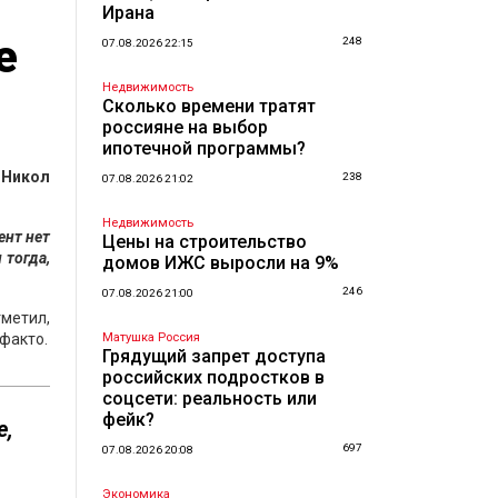
Ирана
е
248
07.08.2026 22:15
Недвижимость
Сколько времени тратят
россияне на выбор
ипотечной программы?
и
Никол
238
07.08.2026 21:02
Недвижимость
ент нет
Цены на строительство
 тогда,
домов ИЖС выросли на 9%
246
07.08.2026 21:00
тметил,
-факто.
Матушка Россия
Грядущий запрет доступа
российских подростков в
соцсети: реальность или
фейк?
е,
697
07.08.2026 20:08
Экономика