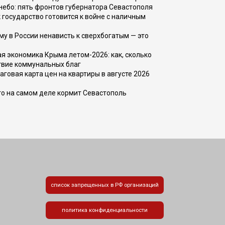
, небо: пять фронтов губернатора Севастополя
 государство готовится к войне с наличным
ему в России ненависть к сверхбогатым — это
 экономика Крыма летом-2026: как, сколько
твие коммунальных благ
говая карта цен на квартиры в августе 2026
то на самом деле кормит Севастополь
список запрещенных в РФ организаций
политика конфиденциальности