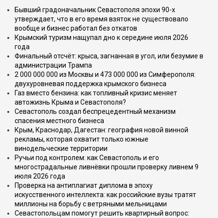
Бывший градоначальник Севастополя эпохи 90-х
утверждает, что в его время взяток не существовало
вообще и бизнес работал без откатов
Крымский туризм нащупал дно к середине июля 2026
года
Финальный отсчёт: крыса, загнанная в угол, или безумие в
администрации Трампа
2 000 000 000 из Москвы и 473 000 000 из Симферополя:
двухуровневая поддержка крымского бизнеса
Газ вместо бензина: как топливный кризис меняет
автожизнь Крыма и Севастополя?
Севастополь создал беспрецедентный механизм
спасения местного бизнеса
Крым, Краснодар, Дагестан: география новой винной
рекламы, которая охватит только южные
винодельческие территории
Ручьи под контролем: как Севастополь и его
многострадальные ливнёвки прошли проверку ливнем 9
июля 2026 года
Проверка на антиплагиат диплома в эпоху
искусственного интеллекта: как российские вузы тратят
миллионы на борьбу с ветряными мельницами
Севастопольцам помогут решить квартирный вопрос: