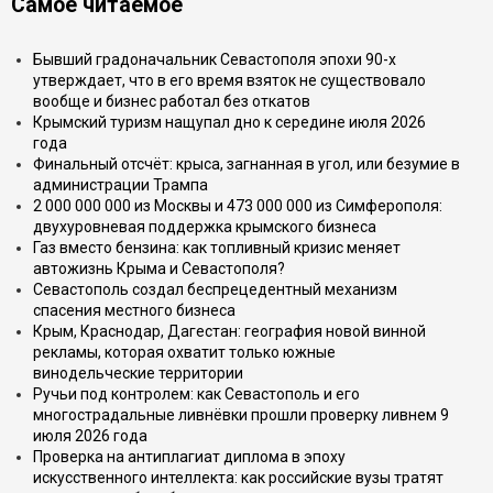
Самое читаемое
Бывший градоначальник Севастополя эпохи 90-х
утверждает, что в его время взяток не существовало
вообще и бизнес работал без откатов
Крымский туризм нащупал дно к середине июля 2026
года
Финальный отсчёт: крыса, загнанная в угол, или безумие в
администрации Трампа
2 000 000 000 из Москвы и 473 000 000 из Симферополя:
двухуровневая поддержка крымского бизнеса
Газ вместо бензина: как топливный кризис меняет
автожизнь Крыма и Севастополя?
Севастополь создал беспрецедентный механизм
спасения местного бизнеса
Крым, Краснодар, Дагестан: география новой винной
рекламы, которая охватит только южные
винодельческие территории
Ручьи под контролем: как Севастополь и его
многострадальные ливнёвки прошли проверку ливнем 9
июля 2026 года
Проверка на антиплагиат диплома в эпоху
искусственного интеллекта: как российские вузы тратят