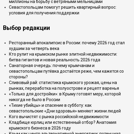
миллионы на борьбу с ветряными мельницами
Севастопольцам помогут решить квартирный вопрос:
условия для получения поддержки
Выбор редакции
Ресторанный апокалипсис в России: почему 2026 год стал
худшим за четверть века
Кто рулит на крымском рынке элитной недвижимости:
битва гигантов и новая реальность 2026 года
Санаторная очередь: почему крымчанам и
севастопольцам путёвка достаётся реже, чем кажется со
стороны?
Сливовый рай: статистика крымского урожая, цены на
рынках, переработка на полуострове и рецепт варенья
«Только для достройки»: в Крыму готовят меру, которой
никогда не было в России
«Тихие убийцы» и спасение в субботу: как
севастопольские «Дни здоровья» меняют жизни людей
Кого вычистят с рынка российской недвижимости
Кладбище юрлиц или естественный отбор? Анатомия
крымского бизнеса в 2026 году
Крым как центр альтернативной энергетики: потенциал,