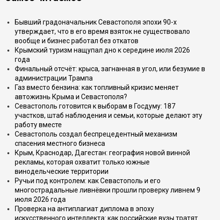
Бывший градоначальник Севастополя эпохи 90-х
утверждает, что в его время взяток не существовало
вообще и бизнес работал без откатов
Крымский туризм нащупал дно к середине июля 2026
года
Финальный отсчёт: крыса, загнанная в угол, или безумие в
администрации Трампа
Газ вместо бензина: как топливный кризис меняет
автожизнь Крыма и Севастополя?
Севастополь готовится к выборам в Госдуму: 187
участков, штаб наблюдения и семьи, которые делают эту
работу вместе
Севастополь создал беспрецедентный механизм
спасения местного бизнеса
Крым, Краснодар, Дагестан: география новой винной
рекламы, которая охватит только южные
винодельческие территории
Ручьи под контролем: как Севастополь и его
многострадальные ливнёвки прошли проверку ливнем 9
июля 2026 года
Проверка на антиплагиат диплома в эпоху
искусственного интеллекта: как российские вузы тратят