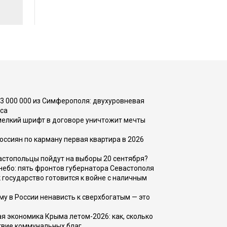
73 000 000 из Симферополя: двухуровневая
са
 мелкий шрифт в договоре уничтожит мечты
оссиян по карману первая квартира в 2026
вастопольцы пойдут на выборы 20 сентября?
, небо: пять фронтов губернатора Севастополя
 государство готовится к войне с наличным
ему в России ненависть к сверхбогатым — это
 экономика Крыма летом-2026: как, сколько
твие коммунальных благ