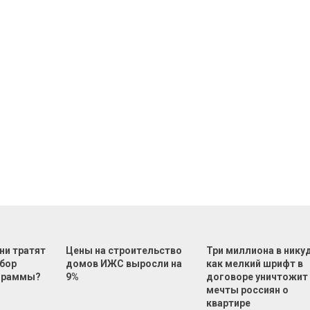
ни тратят
Цены на строительство
Три миллиона в нику
ыбор
домов ИЖС выросли на
как мелкий шрифт в
ограммы?
9%
договоре уничтожит
мечты россиян о
квартире