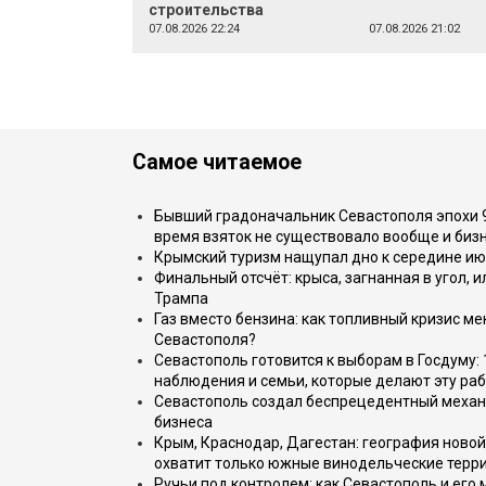
строительства
07.08.2026 22:24
07.08.2026 21:02
Самое читаемое
Бывший градоначальник Севастополя эпохи 90
время взяток не существовало вообще и бизн
Крымский туризм нащупал дно к середине ию
Финальный отсчёт: крыса, загнанная в угол, 
Трампа
Газ вместо бензина: как топливный кризис м
Севастополя?
Севастополь готовится к выборам в Госдуму: 
наблюдения и семьи, которые делают эту раб
Севастополь создал беспрецедентный механ
бизнеса
Крым, Краснодар, Дагестан: география новой
охватит только южные винодельческие терр
Ручьи под контролем: как Севастополь и его