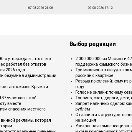
07.08.2026 21:00
07.08.2026 17:12
Выбор редакции
-х утверждает, что в его
2 000 000 000 из Москвы и 4
ес работал без откатов
поддержка крымского бизне
ля 2026 года
Три миллиона в никуда: как
или безумие в администрации
россиян о квартире
Разрыв поколений: кому из р
еняет автожизнь Крыма и
году
Голос не онлайн: почему се
187 участков, штаб
Топливо, свет, дороги, дети
оту вместе
Запрет наличных сделок: как
изм спасения местного
рублём
От зависти к структуре: поч
 винной рекламы, которая
не эмоция
итории
Уникальная компенсационная
 многострадальные ливнёвки
и кому компенсируют отсутс