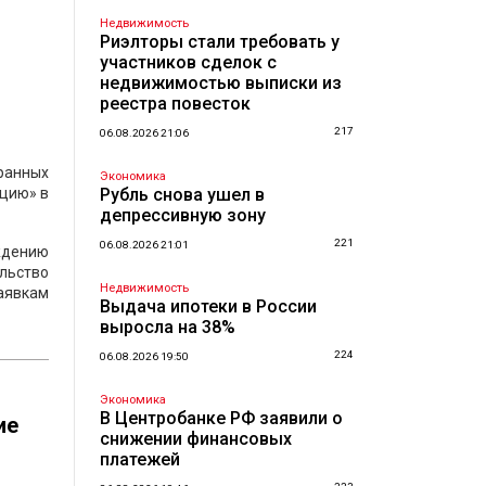
Недвижимость
Риэлторы стали требовать у
участников сделок с
недвижимостью выписки из
реестра повесток
217
06.08.2026 21:06
ранных
Экономика
ацию» в
Рубль снова ушел в
депрессивную зону
221
06.08.2026 21:01
ждению
льство
Недвижимость
аявкам
Выдача ипотеки в России
выросла на 38%
224
06.08.2026 19:50
Экономика
В Центробанке РФ заявили о
ие
снижении финансовых
платежей