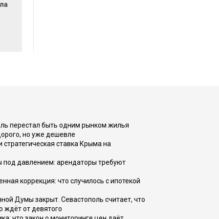
ла
оль перестал быть одним рынком жилья
дорого, но уже дешевле
и стратегическая ставка Крыма на
ы под давлением: арендаторы требуют
енная коррекция: что случилось с ипотекой
ной Думы закрыт. Севастополь считает, что
о ждёт от девятого
ка: что закон о мониторинге цен даёт