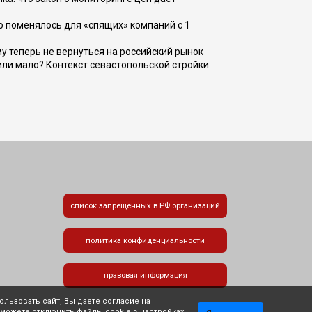
о поменялось для «спящих» компаний с 1
ому теперь не вернуться на российский рынок
или мало? Контекст севастопольской стройки
список запрещенных в РФ организаций
политика конфиденциальности
правовая информация
льзовать сайт, Вы даете согласие на
 можете отключить файлы cookie в настройках