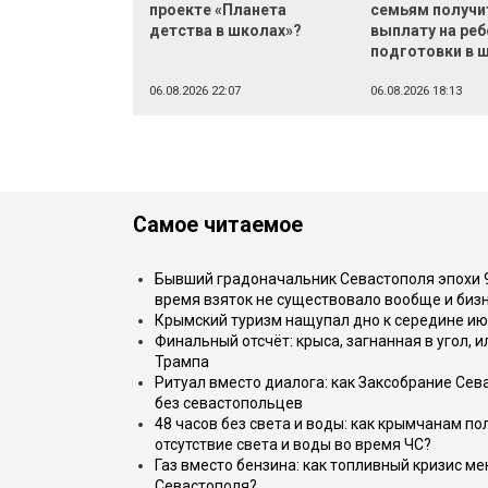
проекте «Планета
семьям получи
детства в школах»?
выплату на реб
подготовки в 
06.08.2026 22:07
06.08.2026 18:13
Самое читаемое
Бывший градоначальник Севастополя эпохи 90
время взяток не существовало вообще и бизн
Крымский туризм нащупал дно к середине ию
Финальный отсчёт: крыса, загнанная в угол, 
Трампа
Ритуал вместо диалога: как Заксобрание Сев
без севастопольцев
48 часов без света и воды: как крымчанам по
отсутствие света и воды во время ЧС?
Газ вместо бензина: как топливный кризис м
Севастополя?