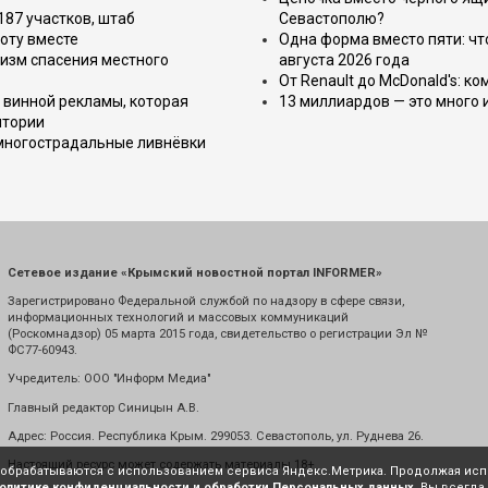
187 участков, штаб
Севастополю?
оту вместе
Одна форма вместо пяти: чт
изм спасения местного
августа 2026 года
От Renault до McDonald's: к
 винной рекламы, которая
13 миллиардов — это много 
итории
 многострадальные ливнёвки
Сетевое издание «Крымский новостной портал INFORMER»
Зарегистрировано Федеральной службой по надзору в сфере связи,
информационных технологий и массовых коммуникаций
(Роскомнадзор) 05 марта 2015 года, свидетельство о регистрации Эл №
ФС77-60943.
Учредитель: ООО "Информ Медиа"
Главный редактор Синицын А.В.
Адрес: Россия. Республика Крым. 299053. Севастополь, ул. Руднева 26.
Настоящий ресурс может содержать материалы 18+
е обрабатываются с использованием сервиса Яндекс.Метрика. Продолжая испо
олитике конфиденциальности и обработки Персональных данных
. Вы всегда