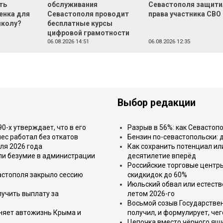
ть
обслуживания
Севастополя защити
енка для
Севастополя проводит
права участника СВО
школу?
бесплатные курсы
цифровой грамотности
06.08.2026 14:51
06.08.2026 12:35
Выбор редакции
-х утверждает, что в его
Разрыв в 56%: как Севастоп
ес работал без откатов
Бензин по-севастопольски: 
ля 2026 года
Как сохранить потенциал ил
или безумие в администрации
десятилетие вперёд
Российские торговые центр
астополя закрыло сессию
скидкидок до 60%
Июльский обвал или естеств
лучить выплату за
летом 2026-го
Восьмой созыв Государствен
еняет автожизнь Крыма и
получил, и формулирует, чег
Цепочка вместо чёрного ящи