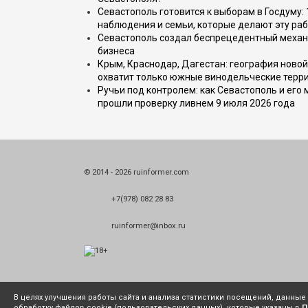
Севастополь готовится к выборам в Госдуму: 
наблюдения и семьи, которые делают эту раб
Севастополь создал беспрецедентный механ
бизнеса
Крым, Краснодар, Дагестан: география новой
охватит только южные винодельческие терр
Ручьи под контролем: как Севастополь и его
прошли проверку ливнем 9 июля 2026 года
© 2014 - 2026 ruinformer.com
+7(978) 082 28 83
ruinformer@inbox.ru
В целях улучшения работы сайта и анализа статистики посещений, данны
обработку файлов cookie (пользовательских данных), которые указаны в
П