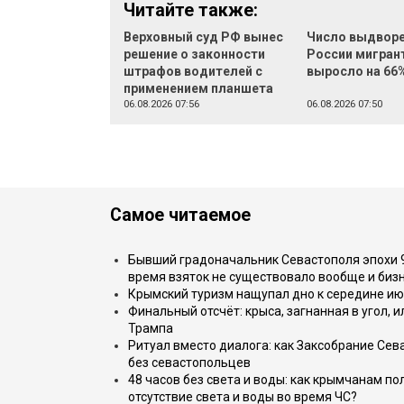
Читайте также:
Верховный суд РФ вынес
Число выдворе
решение о законности
России мигран
штрафов водителей с
выросло на 66
применением планшета
06.08.2026 07:56
06.08.2026 07:50
Самое читаемое
Бывший градоначальник Севастополя эпохи 90
время взяток не существовало вообще и бизн
Крымский туризм нащупал дно к середине ию
Финальный отсчёт: крыса, загнанная в угол, 
Трампа
Ритуал вместо диалога: как Заксобрание Сев
без севастопольцев
48 часов без света и воды: как крымчанам по
отсутствие света и воды во время ЧС?