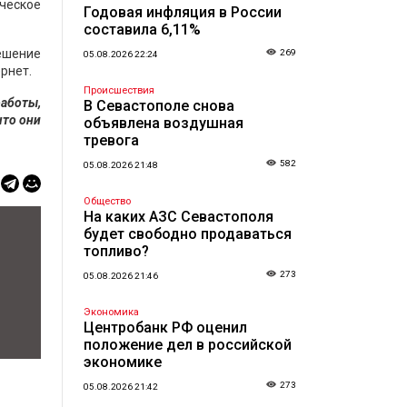
ческое
Годовая инфляция в России
составила 6,11%
решение
269
05.08.2026 22:24
рнет.
Происшествия
работы,
В Севастополе снова
что они
объявлена воздушная
тревога
582
05.08.2026 21:48
Общество
На каких АЗС Севастополя
будет свободно продаваться
топливо?
273
05.08.2026 21:46
Экономика
Центробанк РФ оценил
положение дел в российской
экономике
273
05.08.2026 21:42