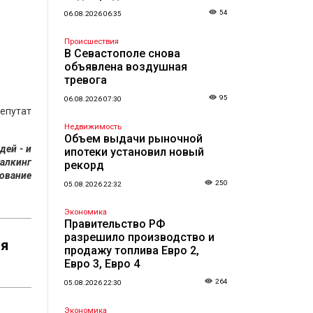
54
06.08.2026 06:35
Происшествия
В Севастополе снова
объявлена воздушная
тревога
95
06.08.2026 07:30
депутат
Недвижимость
Объем выдачи рыночной
дей - и
ипотеки установил новый
алкинг
рекорд
дование
250
05.08.2026 22:32
Экономика
Правительство РФ
разрешило производство и
ия
продажу топлива Евро 2,
Евро 3, Евро 4
264
05.08.2026 22:30
Экономика