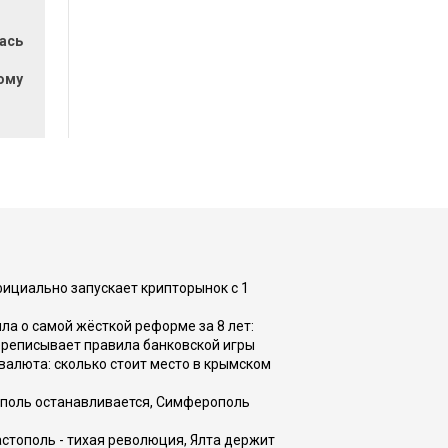
ась
и
ому
фициально запускает крипторынок с 1
а о самой жёсткой реформе за 8 лет:
ереписывает правила банковской игры
валюта: сколько стоит место в крымском
ополь останавливается, Симферополь
астополь - тихая революция, Ялта держит