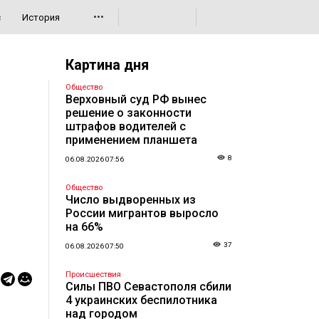
•••
с
История
Картина дня
Общество
Верховный суд РФ вынес
решение о законности
штрафов водителей с
применением планшета
8
06.08.2026 07:56
Общество
Число выдворенных из
России мигрантов выросло
на 66%
37
06.08.2026 07:50
Происшествия
Силы ПВО Севастополя сбили
4 украинских беспилотника
над городом