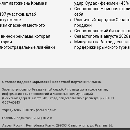
еняет автожизнь Крыма и
удар, Судак - феномен +45%
Севастополь — винная столи
187 участков, штаб
себя
оту вместе
Розничный парадокс Севасто
изм спасения местного
продажи
Севастопольский бизнес в па
 винной рекламы, которая
Севастополь в августе 2026
итории
Мишустин на Алтае, деньги 
 многострадальные ливнёвки
поддержки крымского тури
Сетевое издание «Крымский новостной портал INFORMER»
Зарегистрировано Федеральной службой по надзору в сфере связи,
информационных технологий и массовых коммуникаций
(Роскомнадзор) 05 марта 2015 года, свидетельство о регистрации Эл №
ФС77-60943.
Учредитель: ООО "Информ Медиа"
Главный редактор Синицын А.В.
Адрес: Россия. Республика Крым. 299053. Севастополь, ул. Руднева 26.