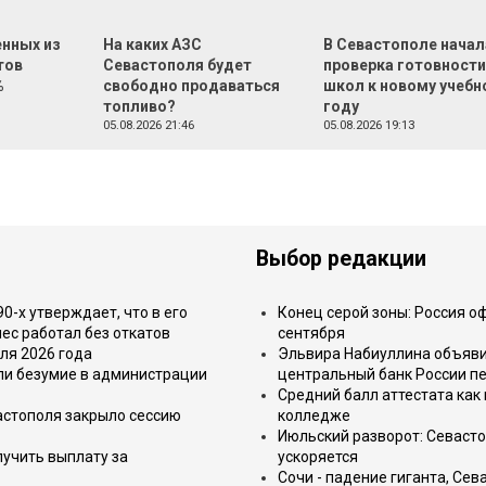
нных из
На каких АЗС
В Севастополе начал
тов
Севастополя будет
проверка готовност
%
свободно продаваться
школ к новому учебн
топливо?
году
05.08.2026 21:46
05.08.2026 19:13
Выбор редакции
-х утверждает, что в его
Конец серой зоны: Россия о
ес работал без откатов
сентября
ля 2026 года
Эльвира Набиуллина объявил
или безумие в администрации
центральный банк России п
Средний балл аттестата как 
астополя закрыло сессию
колледже
Июльский разворот: Севаст
лучить выплату за
ускоряется
Сочи - падение гиганта, Сев