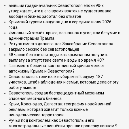
Бывший градоначальник Севастополя эпохи 90-х
утверждает, что в его время взяток не существовало
вообще и бизнес работал без откатов
Крымский туризм нащупал дно к середине июля 2026
года
Финальный отсчёт: крыса, загнанная в угол, или безумие в
администрации Трампа
Ритуал вместо диалога: как Заксобрание Севастополя
закрыло сессию без севастопольцев
48 часов без света и воды: как крымчанам получить
выплату за отсутствие света и воды во время ЧС?
Газ вместо бензина: как топливный кризис меняет
автожизнь Крыма и Севастополя?
Севастополь готовится к выборам в Госдуму: 187
участков, штаб наблюдения и семьи, которые делают эту
работу вместе
Севастополь создал беспрецедентный механизм
спасения местного бизнеса
Крым, Краснодар, Дагестан: география новой винной
рекламы, которая охватит только южные
винодельческие территории
Ручьи под контролем: как Севастополь и его
многострадальные ливнёвки прошли проверку ливнем 9