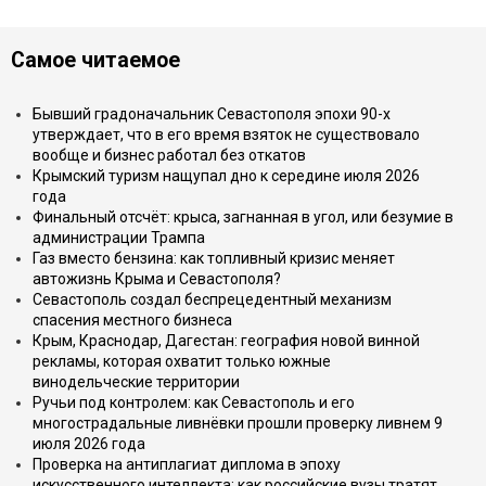
Самое читаемое
Бывший градоначальник Севастополя эпохи 90-х
утверждает, что в его время взяток не существовало
вообще и бизнес работал без откатов
Крымский туризм нащупал дно к середине июля 2026
года
Финальный отсчёт: крыса, загнанная в угол, или безумие в
администрации Трампа
Газ вместо бензина: как топливный кризис меняет
автожизнь Крыма и Севастополя?
Севастополь создал беспрецедентный механизм
спасения местного бизнеса
Крым, Краснодар, Дагестан: география новой винной
рекламы, которая охватит только южные
винодельческие территории
Ручьи под контролем: как Севастополь и его
многострадальные ливнёвки прошли проверку ливнем 9
июля 2026 года
Проверка на антиплагиат диплома в эпоху
искусственного интеллекта: как российские вузы тратят