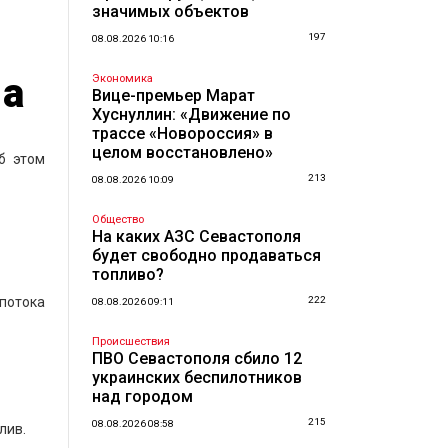
значимых объектов
197
08.08.2026 10:16
ма
Экономика
Вице-премьер Марат
Хуснуллин: «Движение по
трассе «Новороссия» в
целом восстановлено»
б этом
213
08.08.2026 10:09
Общество
На каких АЗС Севастополя
будет свободно продаваться
топливо?
опотока
222
08.08.2026 09:11
Происшествия
ПВО Севастополя сбило 12
украинских беспилотников
над городом
215
08.08.2026 08:58
лив.