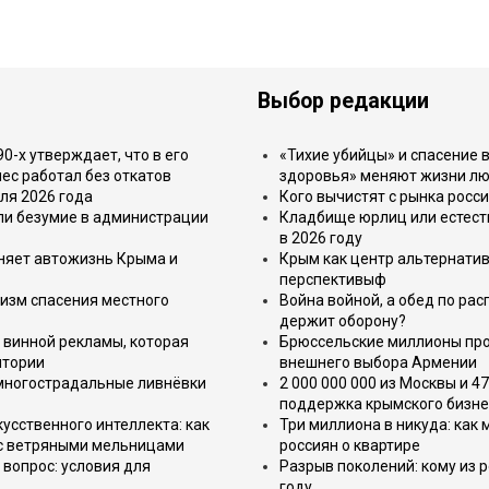
Выбор редакции
-х утверждает, что в его
«Тихие убийцы» и спасение в
ес работал без откатов
здоровья» меняют жизни л
ля 2026 года
Кого вычистят с рынка росс
или безумие в администрации
Кладбище юрлиц или естест
в 2026 году
еняет автожизнь Крыма и
Крым как центр альтернатив
перспективыф
изм спасения местного
Война войной, а обед по ра
держит оборону?
 винной рекламы, которая
Брюссельские миллионы про
итории
внешнего выбора Армении
 многострадальные ливнёвки
2 000 000 000 из Москвы и 4
поддержка крымского бизне
усственного интеллекта: как
Три миллиона в никуда: как
 с ветряными мельницами
россиян о квартире
вопрос: условия для
Разрыв поколений: кому из р
году