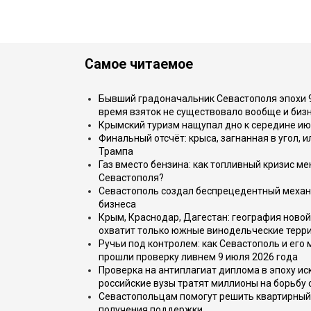
Самое читаемое
Бывший градоначальник Севастополя эпохи 90
время взяток не существовало вообще и бизн
Крымский туризм нащупал дно к середине ию
Финальный отсчёт: крыса, загнанная в угол, 
Трампа
Газ вместо бензина: как топливный кризис м
Севастополя?
Севастополь создал беспрецедентный механ
бизнеса
Крым, Краснодар, Дагестан: география новой
охватит только южные винодельческие терр
Ручьи под контролем: как Севастополь и его
прошли проверку ливнем 9 июля 2026 года
Проверка на антиплагиат диплома в эпоху иск
российские вузы тратят миллионы на борьбу
Севастопольцам помогут решить квартирный 
получения поддержки