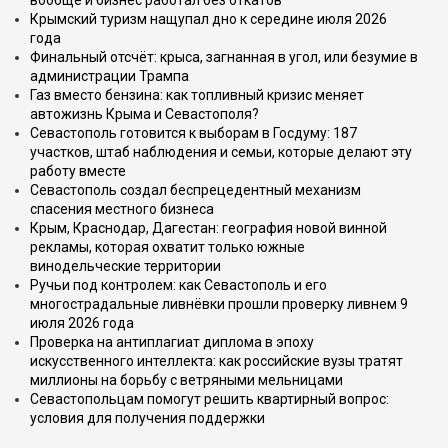
вообще и бизнес работал без откатов
Крымский туризм нащупал дно к середине июля 2026
года
Финальный отсчёт: крыса, загнанная в угол, или безумие в
администрации Трампа
Газ вместо бензина: как топливный кризис меняет
автожизнь Крыма и Севастополя?
Севастополь готовится к выборам в Госдуму: 187
участков, штаб наблюдения и семьи, которые делают эту
работу вместе
Севастополь создал беспрецедентный механизм
спасения местного бизнеса
Крым, Краснодар, Дагестан: география новой винной
рекламы, которая охватит только южные
винодельческие территории
Ручьи под контролем: как Севастополь и его
многострадальные ливнёвки прошли проверку ливнем 9
июля 2026 года
Проверка на антиплагиат диплома в эпоху
искусственного интеллекта: как российские вузы тратят
миллионы на борьбу с ветряными мельницами
Севастопольцам помогут решить квартирный вопрос:
условия для получения поддержки