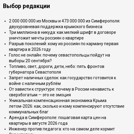
Выбор редакции
2 000 000 000 из Москвы и 473 000 000 из Симферополя:
двухуровневая поддержка крымского бизнеса
Три миллиона в никуда: как мелкий шрифт в договоре
уничтожит мечты россиян о квартире
Разрыв поколений: кому из россиян по карману первая
квартира в 2026 году
Голос не онлайн: почему севастопольцы пойдут на
выборы 20 сентября?
Топливо, свет, дороги, дети, небо: пять фронтов
губернатора Севастополя
Запрет наличных сделок: как государство готовится к
войне с наличным рублём
От зависти к структуре: почему в России ненависть к
сверхбогатым — это не эмоция
Уникальная компенсационная экономика Крыма
летом-2026: как, сколько и кому компенсируют отсутствие
коммунальных благ
Аренда в Симферополе: пошаговая карта цен на
квартиры в августе 2026 года
Инженер против педагога: кто на самом деле кормит