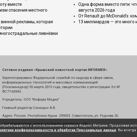
оту вместе
Одна форма вместо пяти: чт
изм спасения местного
августа 2026 года
От Renault до McDonald's: к
 винной рекламы, которая
13 миллиардов — это много 
итории
 многострадальные ливнёвки
Сетевое издание «Крымский новостной портал INFORMER»
Зарегистрировано Федеральной службой по надзору в сфере связи,
информационных технологий и массовых коммуникаций
(Роскомнадзор) 05 марта 2015 года, свидетельство о регистрации Эл №
ФС77-60943.
Учредитель: ООО "Информ Медиа"
Главный редактор Синицын А.В.
Адрес: Россия. Республика Крым. 299053. Севастополь, ул. Руднева 26.
Настоящий ресурс может содержать материалы 18+
е обрабатываются с использованием сервиса Яндекс.Метрика. Продолжая испо
олитике конфиденциальности и обработки Персональных данных
. Вы всегда