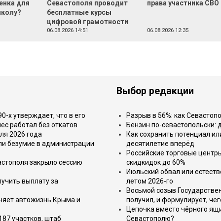
енка для
Севастополя проводит
права участника СВО
школу?
бесплатные курсы
цифровой грамотности
06.08.2026 14:51
06.08.2026 12:35
Выбор редакции
-х утверждает, что в его
Разрыв в 56%: как Севастоп
ес работал без откатов
Бензин по-севастопольски: 
ля 2026 года
Как сохранить потенциал ил
или безумие в администрации
десятилетие вперёд
Российские торговые центр
астополя закрыло сессию
скидкидок до 60%
Июльский обвал или естеств
лучить выплату за
летом 2026-го
Восьмой созыв Государствен
еняет автожизнь Крыма и
получил, и формулирует, чег
Цепочка вместо чёрного ящи
187 участков, штаб
Севастополю?