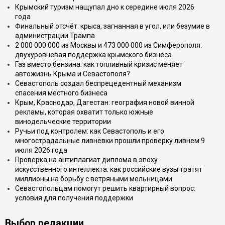
Крымский туризм нащупал дно к середине июля 2026
года
Финальный отсчёт: крыса, загнанная в угол, или безумие в
администрации Трампа
2 000 000 000 из Москвы и 473 000 000 из Симферополя:
двухуровневая поддержка крымского бизнеса
Газ вместо бензина: как топливный кризис меняет
автожизнь Крыма и Севастополя?
Севастополь создал беспрецедентный механизм
спасения местного бизнеса
Крым, Краснодар, Дагестан: география новой винной
рекламы, которая охватит только южные
винодельческие территории
Ручьи под контролем: как Севастополь и его
многострадальные ливнёвки прошли проверку ливнем 9
июля 2026 года
Проверка на антиплагиат диплома в эпоху
искусственного интеллекта: как российские вузы тратят
миллионы на борьбу с ветряными мельницами
Севастопольцам помогут решить квартирный вопрос:
условия для получения поддержки
Выбор редакции