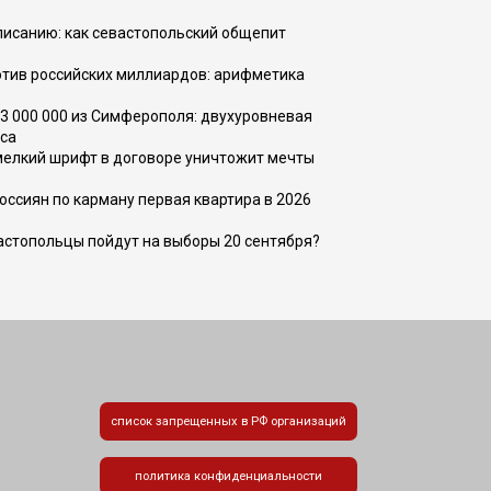
списанию: как севастопольский общепит
тив российских миллиардов: арифметика
73 000 000 из Симферополя: двухуровневая
са
 мелкий шрифт в договоре уничтожит мечты
оссиян по карману первая квартира в 2026
вастопольцы пойдут на выборы 20 сентября?
список запрещенных в РФ организаций
политика конфиденциальности