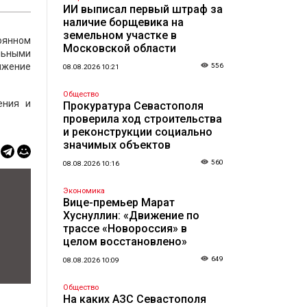
ИИ выписал первый штраф за
наличие борщевика на
земельном участке в
оянном
Московской области
льными
ижение
556
08.08.2026 10:21
Общество
ения и
Прокуратура Севастополя
проверила ход строительства
и реконструкции социально
значимых объектов
560
08.08.2026 10:16
Экономика
Вице-премьер Марат
Хуснуллин: «Движение по
трассе «Новороссия» в
целом восстановлено»
649
08.08.2026 10:09
Общество
На каких АЗС Севастополя