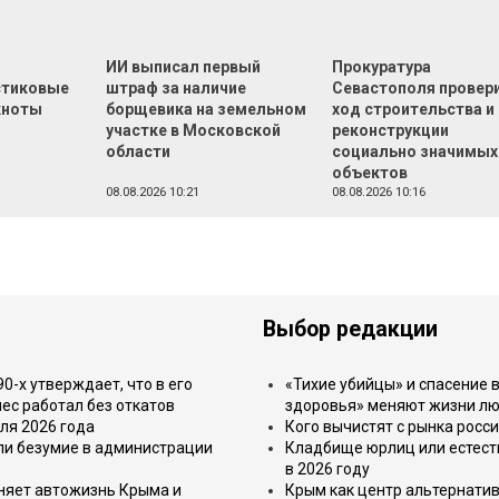
т
ИИ выписал первый
Прокуратура
стиковые
штраф за наличие
Севастополя провер
кноты
борщевика на земельном
ход строительства и
участке в Московской
реконструкции
области
социально значимых
объектов
08.08.2026 10:21
08.08.2026 10:16
Выбор редакции
-х утверждает, что в его
«Тихие убийцы» и спасение в
ес работал без откатов
здоровья» меняют жизни л
ля 2026 года
Кого вычистят с рынка росс
или безумие в администрации
Кладбище юрлиц или естест
в 2026 году
еняет автожизнь Крыма и
Крым как центр альтернатив