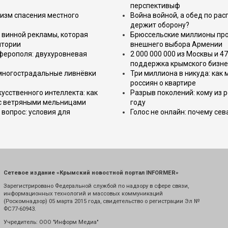
перспективыф
изм спасения местного
Война войной, а обед по ра
держит оборону?
 винной рекламы, которая
Брюссельские миллионы про
итории
внешнего выбора Армении
имферополя: двухуровневая
2 000 000 000 из Москвы и 4
поддержка крымского бизне
 многострадальные ливнёвки
Три миллиона в никуда: как
россиян о квартире
усственного интеллекта: как
Разрыв поколений: кому из р
 с ветряными мельницами
году
вопрос: условия для
Голос не онлайн: почему се
Сетевое издание «Крымский новостной портал INFORMER»
Зарегистрировано Федеральной службой по надзору в сфере связи,
информационных технологий и массовых коммуникаций
(Роскомнадзор) 05 марта 2015 года, свидетельство о регистрации Эл №
ФС77-60943.
Учредитель: ООО "Информ Медиа"