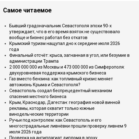
Самое читаемое
Бывший градоначальник Севастополя эпохи 90-х
утверждает, что в его время взяток не существовало
вообще и бизнес работал без откатов
Крымский туризм нащупал дно к середине июля 2026
года
Финальный отсчёт: крыса, загнанная в угол, или безумие в
администрации Трампа
2 000 000 000 из Москвы и 473 000 000 из Симферополя:
двухуровневая поддержка крымского бизнеса
Газ вместо бензина: как топливный кризис меняет
автожизнь Крыма и Севастополя?
Севастополь создал беспрецедентный механизм
спасения местного бизнеса
Крым, Краснодар, Дагестан: география новой винной
рекламы, которая охватит только южные
винодельческие территории
Ручьи под контролем: как Севастополь и его
многострадальные ливнёвки прошли проверку ливнем 9
июля 2026 года
Проверка на антиплагиат диплома в эпоху